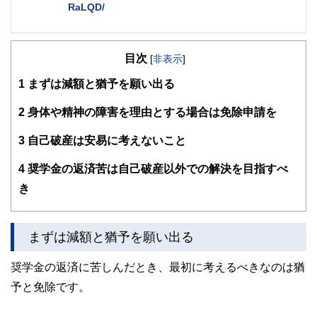
RaLQD/
２級ファイナンシャルプランナー
大学在学中から行政書士、２級FP技能士、宅建士の資格を
目次
活かして活動を始める。
[
非表示
]
現在では行政書士・ファイナンシャルプランナーとして活躍
1
まずは減額と猶予を願い出る
する傍ら、フリーライターとして精力的に活動中。広範な知
識をもとに市民法務から企業法務まで幅広く手掛ける。
2
身体や精神の障害を理由とする場合は免除申請を
3
自己破産は安易に考えないこと
4
奨学金の返済苦は自己破産以外での解決を目指すべ
き
まずは減額と猶予を願い出る
奨学金の返済に苦しんだとき、最初に考えるべきなのは猶
予と免除です。