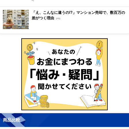
R]
「え、こんなに違うの!?」マンション売却で、数百万の
差がつく理由
[PR]
商品比較