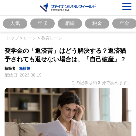
人気
年収
相続
税金
年金
トップ
>
ローン
>
教育ローン
奨学金の「返済苦」はどう解決する？返済猶
予されても返せない場合は、「自己破産」？
執筆者 :
柘植輝
配信日:
2023.08.19
この記事は約
3
分で読めます。