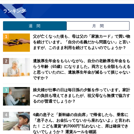
ランキング
週 間
月 間
父が亡くなった後も、母は父の「家族カード」で買い物
を続けています。「自分の名義だから問題ない」と言い
ますが、このまま利用を続けてもよいのでしょうか？
遺族厚生年金をもらいながら、自分の老齢厚生年金をも
らう年齢（65歳）になりました。両方とも全額もらえる
と思っていたのに、遺族厚生年金が減るって損じゃない
ですか？
娘夫婦が仕事の日は毎日孫の夕飯を作っています。家計
への負担も増えてきましたが、祖父母なら無償で協力す
るのが普通でしょうか？
4歳の息子と「新幹線の自由席」で帰省したら、乗客に
「息子さん、お金払ってないから座れないよ」と言われ
た！ こども運賃“約7000円”払わないと、席は確保でき
ないでしょうか？ 運賃ルールを確認