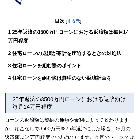
FinancialField編集部は、金融、経済に関する記事を、日々
の暮らしにどのような影響を与えるかという視点で、お金の
目次
知識がない方でも理解できるようわかりやすく発信していま
[
非表示
]
す。
1
25年返済の3500万円ローンにおける返済額は毎月14
編集部のメンバーは、ファイナンシャルプランナーの資格取
万円程度
得者を中心に「お金や暮らし」に関する書籍・雑誌の編集経
験者で構成され、企画立案から記事掲載まですべての工程に
2
住宅ローンの返済が家計を圧迫するときの対処法
関わることで、読者目線のコンテンツを追求しています。
FinancialFieldの特徴は、ファイナンシャルプランナー、弁
3
住宅ローンを組む際のポイント
護士、税理士、宅地建物取引士、相続診断士、住宅ローンア
ドバイザー、DCプランナー、公認会計士、社会保険労務
4
住宅ローンを組む際は無理のない返済計画を
士、行政書士、投資アナリスト、キャリアコンサルタントな
ど150名以上の有資格者を執筆者・監修者として迎え、むず
かしく感じられる年金や税金、相続、保険、ローンなどの話
をわかりやすく発信している点です。
25年返済の3500万円ローンにおける返済額は
毎月14万円程度
このように編集経験豊富なメンバーと金融や経済に精通した
執筆者・監修者による執筆体制を築くことで、内容のわかり
ローンの返済額は契約の種類や金利によって変わります
やすさはもちろんのこと、読み応えのあるコンテンツと確か
な情報発信を実現しています。
が、頭金なしで3500万円を25年返済にした場合、毎月の
私たちは、快適でより良い生活のアイデアを提供するお金の
返済額は14万円程度といわれています。今回のケースでは