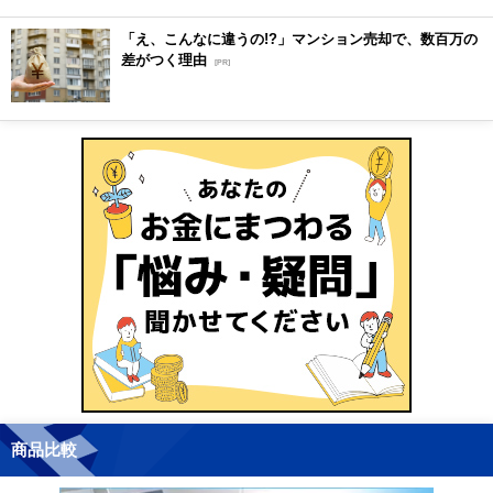
「え、こんなに違うの!?」マンション売却で、数百万の
差がつく理由
[PR]
商品比較