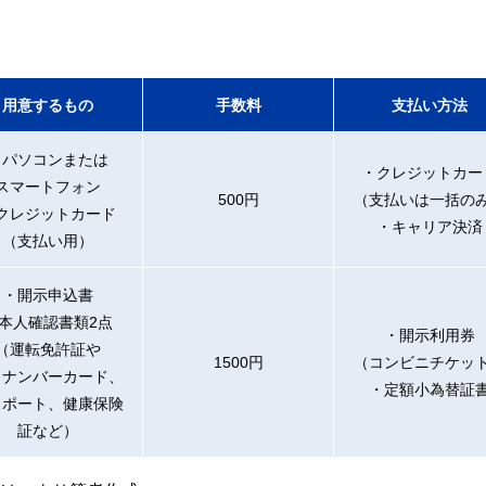
用意するもの
手数料
支払い方法
・パソコンまたは
・クレジットカー
スマートフォン
500円
（支払いは一括の
クレジットカード
・キャリア決済
（支払い用）
・開示申込書
本人確認書類2点
・開示利用券
（運転免許証や
1500円
（コンビニチケッ
イナンバーカード、
・定額小為替証
スポート、健康保険
証など）