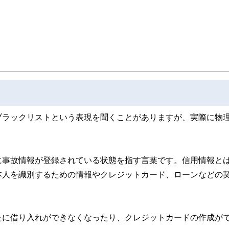
取得者を中心に「お金や暮らし」に関する書籍・雑誌の編集経験者で構成され、企
線のコンテンツを追求しています。
ンナー、弁護士、税理士、宅地建物取引士、相続診断士、住宅ローンアドバイザー、DCプラ
スト、キャリアコンサルタントなど150名以上の有資格者を執筆者・監修者として
ンなどの話をわかりやすく発信している点です。
た執筆者・監修者による執筆体制を築くことで、内容のわかりやすさはもちろんの
ています。
のコンシェルジュを目指します。
ブラックリストという表現を聞くことがありますが、実際に物
に事故情報が登録されている状態を指す言葉です。信用情報と
本人を識別するための情報やクレジットカード、ローンなどの
たに借り入れができなくなったり、クレジットカードの作成が