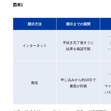
図表1
開示方法
開示までの期間
手続き完了後すぐに
インターネット
結果を確認可能
・
・
申し込みから約10日で
郵送
書面が到着
マ
パ