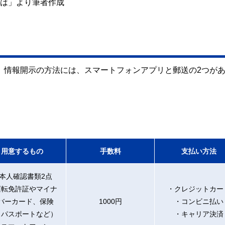
とは」より筆者作成
す。情報開示の方法には、スマートフォンアプリと郵送の2つが
用意するもの
手数料
支払い方法
本人確認書類2点
運転免許証やマイナ
・クレジットカー
バーカード、保険
1000円
・コンビニ払い
、パスポートなど）
・キャリア決済