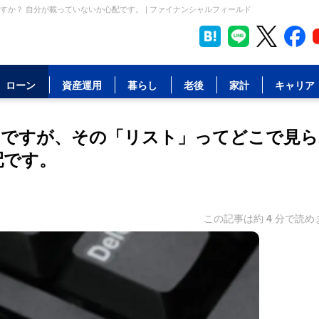
か？ 自分が載っていないか心配です。 | ファイナンシャルフィールド
ローン
資産運用
暮らし
老後
家計
キャリア
のですが、その「リスト」ってどこで見ら
配です。
この記事は約
4
分で読め