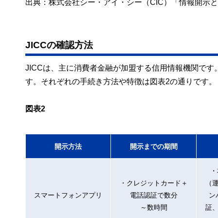
出典：株式会社シー・アイ・シー（CIC）「情報開示
JICCの確認方法
JICCは、主に消費者金融が加盟する信用情報機関で
す。それぞれの手続き方法や特徴は図表2の通りです。
図表2
開示方法
開示までの期間
・
・クレジットカード＋
（
スマートフォンアプリ
電話認証で数分
ン
～数時間
証