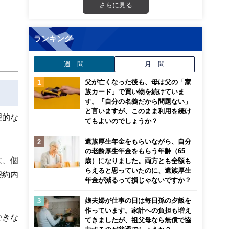
画立
さらに見る
ンナ
ランキング
迎
週 間
月 間
こ
父が亡くなった後も、母は父の「家
族カード」で買い物を続けていま
す。「自分の名義だから問題ない」
と言いますが、このまま利用を続け
理的な
てもよいのでしょうか？
遺族厚生年金をもらいながら、自分
の老齢厚生年金をもらう年齢（65
は、個
歳）になりました。両方とも全額も
らえると思っていたのに、遺族厚生
契約内
年金が減るって損じゃないですか？
娘夫婦が仕事の日は毎日孫の夕飯を
作っています。家計への負担も増え
できな
てきましたが、祖父母なら無償で協