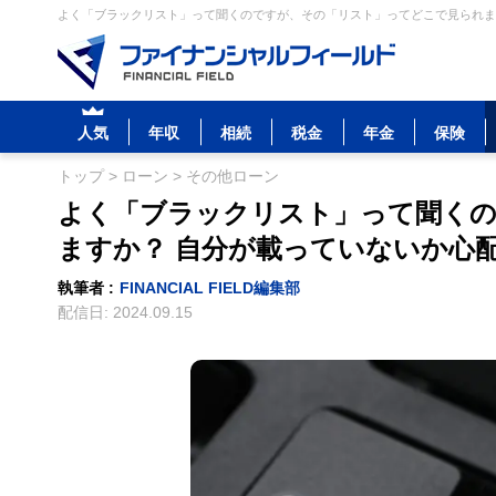
よく「ブラックリスト」って聞くのですが、その「リスト」ってどこで見られます
人気
年収
相続
税金
年金
保険
トップ
>
ローン
>
その他ローン
よく「ブラックリスト」って聞く
ますか？ 自分が載っていないか心
執筆者 :
FINANCIAL FIELD編集部
配信日:
2024.09.15