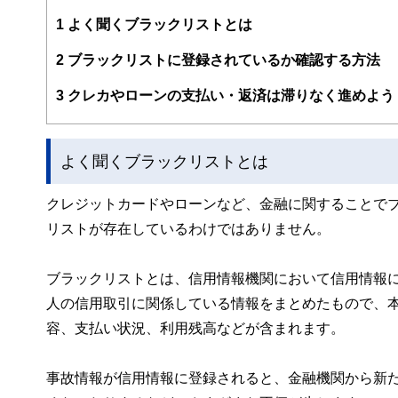
編集部のメンバーは、ファイナンシャルプランナーの資格
案から記事掲載まですべての工程に関わることで、読者目
1
よく聞くブラックリストとは
FinancialFieldの特徴は、ファイナンシャルプラ
2
ブラックリストに登録されているか確認する方法
ー、公認会計士、社会保険労務士、行政書士、投資アナリ
え、むずかしく感じられる年金や税金、相続、保険、ロー
3
クレカやローンの支払い・返済は滞りなく進めよう
このように編集経験豊富なメンバーと金融や経済に精通し
と、読み応えのあるコンテンツと確かな情報発信を実現し
よく聞くブラックリストとは
私たちは、快適でより良い生活のアイデアを提供するお金
クレジットカードやローンなど、金融に関することで
リストが存在しているわけではありません。
ブラックリストとは、信用情報機関において信用情報
人の信用取引に関係している情報をまとめたもので、
容、支払い状況、利用残高などが含まれます。
事故情報が信用情報に登録されると、金融機関から新