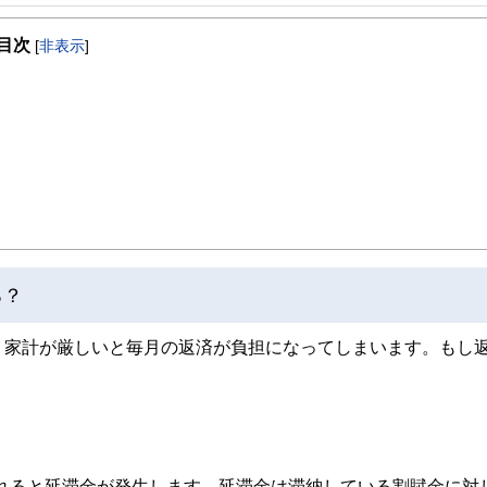
事を、日々の暮らしにどのような影響を与えるかという視点で、お金の知識がない方でも理
目次
[
非表示
]
取得者を中心に「お金や暮らし」に関する書籍・雑誌の編集経験者で構成され、企
線のコンテンツを追求しています。
ンナー、弁護士、税理士、宅地建物取引士、相続診断士、住宅ローンアドバイザー、DCプラ
スト、キャリアコンサルタントなど150名以上の有資格者を執筆者・監修者として
ンなどの話をわかりやすく発信している点です。
た執筆者・監修者による執筆体制を築くことで、内容のわかりやすさはもちろんの
ています。
のコンシェルジュを目指します。
る？
、家計が厳しいと毎月の返済が負担になってしまいます。もし
遅れると延滞金が発生します。延滞金は滞納している割賦金に対