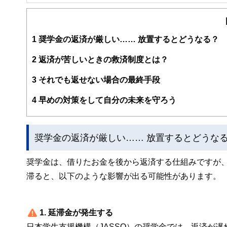
FinancialField編集部は、金融、経済に関する記
るようわかりやすく発信しています。
編集部のメンバーは、ファイナンシャルプランナーの資格
案から記事掲載まですべての工程に関わることで、読者目
1
奨学金の返済が厳しい…… 放置するとどうなる？
FinancialFieldの特徴は、ファイナンシャルプラ
2
返済が苦しいときの救済制度とは？
ー、公認会計士、社会保険労務士、行政書士、投資アナリ
え、むずかしく感じられる年金や税金、相続、保険、ロー
3
それでも返せない場合の最終手段
このように編集経験豊富なメンバーと金融や経済に精通し
4
早めの対策をして自分の未来を守ろう
と、読み応えのあるコンテンツと確かな情報発信を実現し
私たちは、快適でより良い生活のアイデアを提供するお金
奨学金の返済が厳しい…… 放置するとどうな
奨学金は、借りたお金を後から返済する仕組みですが
滞ると、以下のような影響が出る可能性があります。
1. 延滞金が発生する
日本学生支援機構（JASSO）の奨学金では、返済が