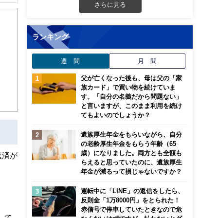
解でき
さらに見る
画立
ランキング
ンナ
週 間
月 間
迎
父が亡くなった後も、母は父の「家
こ
族カード」で買い物を続けていま
す。「自分の名義だから問題ない」
と言いますが、このまま利用を続け
てもよいのでしょうか？
遺族厚生年金をもらいながら、自分
の老齢厚生年金をもらう年齢（65
歳）になりました。両方とも全額も
返済が
らえると思っていたのに、遺族厚生
年金が減るって損じゃないですか？
運転中に「LINE」の返信をしたら、
反則金「1万8000円」をとられた！
赤信号で停車していたときなので危
して