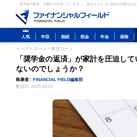
「奨学金の返済」が家計を圧迫しています…。返せなくなった場合の対処法はない
人気
年収
相続
税金
年金
保険
トップ
>
ローン
>
教育ローン
「奨学金の返済」が家計を圧迫して
ないのでしょうか？
執筆者 :
FINANCIAL FIELD編集部
配信日:
2025.03.21