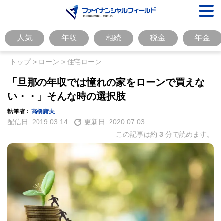
人気
年収
相続
税金
年金
トップ
>
ローン
>
住宅ローン
「旦那の年収では憧れの家をローンで買えな
い・・」そんな時の選択肢
執筆者 :
高橋庸夫
配信日:
2019.03.14
更新日:
2020.07.03
この記事は約
3
分で読めます。