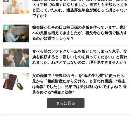
らう年齢（65歳）になりました。両方とも全額もらえる
と思っていたのに、遺族厚生年金が減るって損じゃない
ですか？
娘夫婦が仕事の日は毎日孫の夕飯を作っています。家計
への負担も増えてきましたが、祖父母なら無償で協力す
るのが普通でしょうか？
食べる前のソフトクリームを落としてしまった息子。交
換を依頼すると「新しいものを買ってください」と言わ
れました。わざとではないのに、理不尽すぎませんか？
父の葬儀で「香典80万円」を“母の生活費”に使ったら、
兄から「相続財産だから分けろ」と言われ困惑…“喪主
は母親”でしたし、兄弟では受け取れないですよね？ 香
典をめぐる“税金と法律”
さらに見る