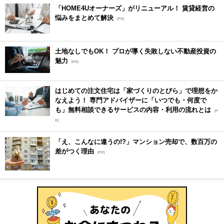
「HOME4Uオーナーズ」がリニューアル！ 賃貸経営の
悩みをまとめて解決
[PR]
土地なしでもOK！ プロが導く失敗しない不動産投資の
魅力
[PR]
はじめての注文住宅は「家づくりのとびら」で理想をか
なえよう！ 専門アドバイザーに「いつでも・何度で
も」無料相談できるサービスの内容・利用の流れとは
[P
R]
「え、こんなに違うの!?」マンション売却で、数百万の
差がつく理由
[PR]