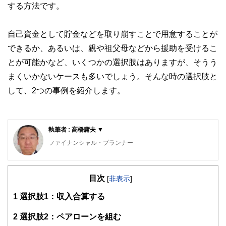
する方法です。
自己資金として貯金などを取り崩すことで用意することが
できるか、あるいは、親や祖父母などから援助を受けるこ
とが可能かなど、いくつかの選択肢はありますが、そうう
まくいかないケースも多いでしょう。そんな時の選択肢と
して、2つの事例を紹介します。
執筆者 : 高橋庸夫 ▼
ファイナンシャル・プランナー
住宅ローンアドバイザー ,宅地建物取引士, マンション管理
士, 防災士
目次
サラリーマン生活２４年、その間１０回以上の転勤を経験
[
非表示
]
し、全国各所に居住。早期退職後は、新たな知識習得に貪欲
1
選択肢1：収入合算する
に努めるとともに、自らが経験した「サラリーマンの退職、
住宅ローン、子育て教育、資産運用」などの実体験をベース
として、個別相談、セミナー講師など精力的に活動。また、
2
選択肢2：ペアローンを組む
マンション管理士として管理組合運営や役員やマンション居