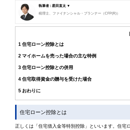
執筆者 : 星田直太 ▼
税理士、ファイナンシャル・プランナー（CFP(R)）
一般企業勤務を経て、30代から税務会計の世界に入り、税
税理士法人勤務時には法人税務顧問、ベンチャー支援、事
2014年に独立。現在は西新宿に税理士事務所を開業して
1
住宅ローン控除とは
中小企業向けの講演多数。他の専門家とも多く提携してお
2
マイホームを売った場合の主な特例
3
住宅ローン控除との併用
4
住宅取得資金の贈与を受けた場合
5
おわりに
住宅ローン控除とは
正しくは「住宅借入金等特別控除」といいます。住宅