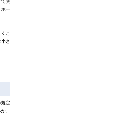
せて受
イホー
引くこ
は小さ
の規定
るか、