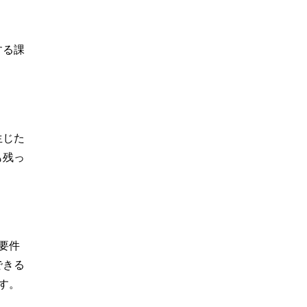
する課
生じた
も残っ
要件
できる
す。