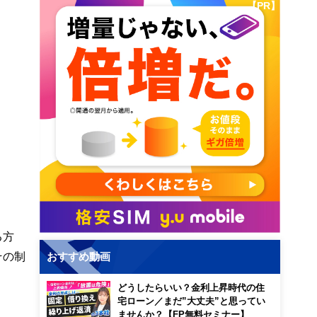
【PR】
る方
その制
おすすめ動画
どうしたらいい？金利上昇時代の住
宅ローン／まだ”大丈夫”と思ってい
ませんか？【FP無料セミナー】