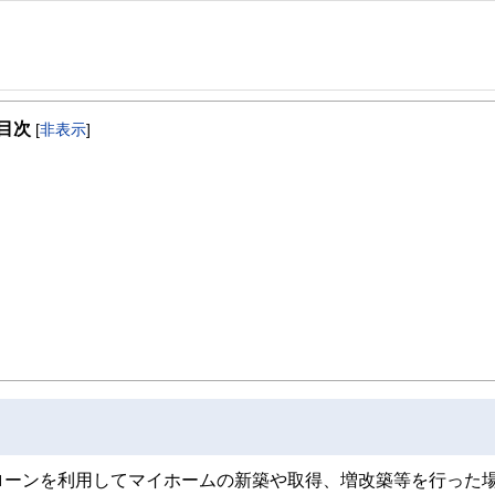
理士とCFPの資格を取得。
業再生、相続・事業承継といった多様な業務に従事。公的機関での勤務も経験した
目次
[
非表示
]
いる。
り、ワンストップでお客様のお悩みに対応できる体制を構築している。
ローンを利用してマイホームの新築や取得、増改築等を行った