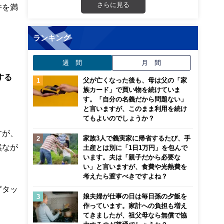
さらに見る
件を満
ランキング
週 間
月 間
する
父が亡くなった後も、母は父の「家
族カード」で買い物を続けていま
す。「自分の名義だから問題ない」
と言いますが、このまま利用を続け
てもよいのでしょうか？
すが、
家族3人で義実家に帰省するたび、手
然なが
土産とは別に「1日1万円」を包んで
います。夫は「親子だから必要な
い」と言いますが、食費や光熱費を
考えたら渡すべきですよね？
庁タッ
娘夫婦が仕事の日は毎日孫の夕飯を
作っています。家計への負担も増え
てきましたが、祖父母なら無償で協