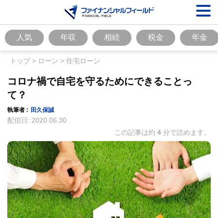
人気
年収
相続
税金
年金
トップ
>
ローン
>
住宅ローン
コロナ禍で自宅を守るためにできることっ
て？
執筆者 :
田久保誠
配信日:
2020.06.30
この記事は約
4
分で読めます。