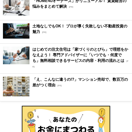
「HOME4Uオーナーズ」がリニューアル！ 賃貸経営の
悩みをまとめて解決
[PR]
土地なしでもOK！ プロが導く失敗しない不動産投資の
魅力
[PR]
はじめての注文住宅は「家づくりのとびら」で理想をか
なえよう！ 専門アドバイザーに「いつでも・何度で
も」無料相談できるサービスの内容・利用の流れとは
[P
R]
「え、こんなに違うの!?」マンション売却で、数百万の
差がつく理由
[PR]