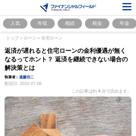
人気
年収
相続
税金
年金
トップ
>
ローン
>
住宅ローン
返済が遅れると住宅ローンの金利優遇が無く
なるってホント？ 返済を継続できない場合の
解決策とは
執筆者 :
遠藤功二
配信日:
2020.07.08
この記事は約
4
分で読めます。