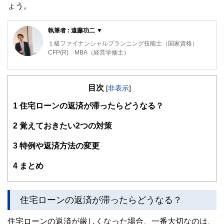
ょう。
執筆者 : 遠藤功二 ▼
１級ファイナンシャルプランニング技能士（国家資格）
CFP(R) MBA（経営学修士）
三菱UFJモルガン・スタンレー証券とオーストラリア・ニュ
ージーランド銀行の勤務経験を生かし、お金の教室「FP
目次
君」を運営。
[
非表示
]
「お金のルールは学校では学べない」ということを危惧し、
1
住宅ローンの返済が滞ったらどうなる？
家庭で学べる金融教育サービスを展開。お金が理由で不幸に
なる人をなくすことを目指している。
2
覚えておきたい2つの対策
3
特例や返済方法の変更
4
まとめ
住宅ローンの返済が滞ったらどうなる？
住宅ローンの返済が厳しくなった場合、一番大切なのは、