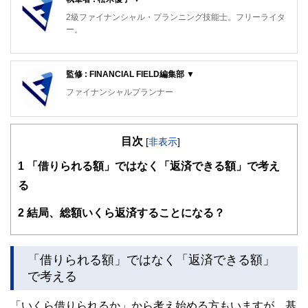
2級ファイナンシャル・プランニング技能士。フリーライタ
ー。
来店型保険ショップ元コンサルタント。首都圏郊外の地域密
着店や、都市部の富裕層が多い店舗で、年間約150組のお客
監修 : FINANCIAL FIELD編集部 ▼
様のコンサルタントを担当。
ファイナンシャルプランナー
FinancialField編集部は、金融、経済に関する記事を、日々
の暮らしにどのような影響を与えるかという視点で、お金の
目次
知識がない方でも理解できるようわかりやすく発信していま
[
非表示
]
す。
1
「借りられる額」ではなく「返済できる額」で考え
編集部のメンバーは、ファイナンシャルプランナーの資格取
る
得者を中心に「お金や暮らし」に関する書籍・雑誌の編集経
験者で構成され、企画立案から記事掲載まですべての工程に
2
結局、総額いくら返済することになる？
関わることで、読者目線のコンテンツを追求しています。
FinancialFieldの特徴は、ファイナンシャルプランナー、弁
護士、税理士、宅地建物取引士、相続診断士、住宅ローンア
「借りられる額」ではなく「返済できる額」
ドバイザー、DCプランナー、公認会計士、社会保険労務
で考える
士、行政書士、投資アナリスト、キャリアコンサルタントな
ど150名以上の有資格者を執筆者・監修者として迎え、むず
かしく感じられる年金や税金、相続、保険、ローンなどの話
「いくら借りられるか」から考え始める方もいますが、基