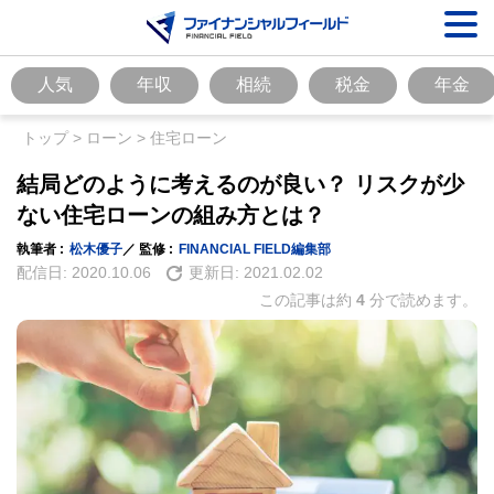
人気
年収
相続
税金
年金
トップ
>
ローン
>
住宅ローン
結局どのように考えるのが良い？ リスクが少
ない住宅ローンの組み方とは？
執筆者 :
松木優子
／ 監修 :
FINANCIAL FIELD編集部
配信日:
2020.10.06
更新日:
2021.02.02
この記事は約
4
分で読めます。