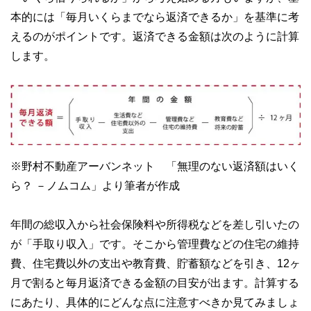
をわかりやすく発信している点です。
本的には「毎月いくらまでなら返済できるか」を基準に考
このように編集経験豊富なメンバーと金融や経済に精通した
えるのがポイントです。返済できる金額は次のように計算
執筆者・監修者による執筆体制を築くことで、内容のわかり
やすさはもちろんのこと、読み応えのあるコンテンツと確か
します。
な情報発信を実現しています。
私たちは、快適でより良い生活のアイデアを提供するお金の
コンシェルジュを目指します。
※野村不動産アーバンネット 「無理のない返済額はいく
ら？ －ノムコム」より筆者が作成
年間の総収入から社会保険料や所得税などを差し引いたの
が「手取り収入」です。そこから管理費などの住宅の維持
費、住宅費以外の支出や教育費、貯蓄額などを引き、12ヶ
月で割ると毎月返済できる金額の目安が出ます。計算する
にあたり、具体的にどんな点に注意すべきか見てみましょ