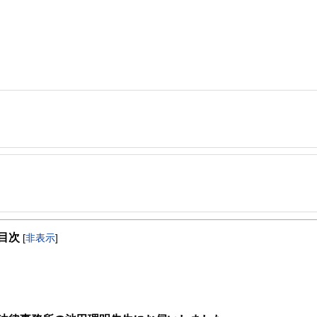
事を、日々の暮らしにどのような影響を与えるかという視点で、お金の知識がない方でも理
取得者を中心に「お金や暮らし」に関する書籍・雑誌の編集経験者で構成され、企
線のコンテンツを追求しています。
ンナー、弁護士、税理士、宅地建物取引士、相続診断士、住宅ローンアドバイザー、DCプラ
務。平成25年以降は同所パートナー弁護士に昇格し、主にIT関連、エンタメ関連
スト、キャリアコンサルタントなど150名以上の有資格者を執筆者・監修者として
目次
幅広い法律事務に対応している。
[
非表示
]
ンなどの話をわかりやすく発信している点です。
れば生きていく資格はない。」時には、クライアント自身の姿勢を問うようなアド
た執筆者・監修者による執筆体制を築くことで、内容のわかりやすさはもちろんの
ています。
のコンシェルジュを目指します。