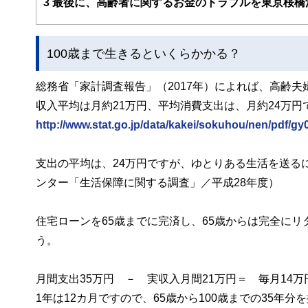
3
最後に、高齢者に関するお金のトラブルを東京桜橋
100歳まで生きるといくらかかる？
総務省「家計調査報告」（2017年）によれば、高齢夫
収入平均は月約21万円、平均消費支出は、月約24万円
http://www.stat.go.jp/data/kakei/sokuhou/nen/pdf/gy
支出の平均は、24万円ですが、ゆとりある生活を送る
ンター「生活保障に関する調査」／平成28年度）
住宅ローンを65歳までに完済し、65歳からは完全に
う。
月間支出35万円 － 実収入月間21万円＝ 毎月14
1年は12カ月ですので、65歳から100歳までの35年