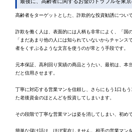
最後に、高齢者に関するお金のトラブルを東京
高齢者をターゲットとした、詐欺的な投資勧誘につい
詐欺を働く人は、表面的には人柄も非常によく、「国
「まだあまり他の人には知られていないからチャンス
者をくすぶるような文言を使うのが常とう手段です。
元本保証、高利回り実績の商品とうたい、最初は、本
だと信用させます。
丁寧に対応する営業マンを信頼し、さらにもう1口もう
た老後資金のほとんどを投資してしまいます。
その段階で丁寧な営業マンは姿を消してしまい、初め
簡単な儲け話は、ほぼ実在しません。相手の営業マン