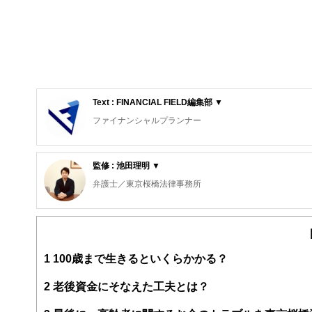
Text : FINANCIAL FIELD編集部 ▼
ファイナンシャルプランナー
FinancialField編集部は、金融、経済に関する記
るようわかりやすく発信しています。
監修 : 池田理明 ▼
編集部のメンバーは、ファイナンシャルプランナーの資格
弁護士／東京桜橋法律事務所
案から記事掲載まですべての工程に関わることで、読者目
第二東京弁護士会所属。
FinancialFieldの特徴は、ファイナンシャルプラ
中央大学法学部卒。弁護士登録後、東京桜橋法律事務所に勤
ー、公認会計士、社会保険労務士、行政書士、投資アナリ
業法務を中心として、相続・不動産・債権回収・破産など
え、むずかしく感じられる年金や税金、相続、保険、ロー
座右の銘は「強くなければ生きられない。優しくなれなけ
1
100歳まで生きるといくらかかる？
このように編集経験豊富なメンバーと金融や経済に精通し
スができるよう心掛けている。
と、読み応えのあるコンテンツと確かな情報発信を実現し
2
老後資金にそなえた工夫とは？
私たちは、快適でより良い生活のアイデアを提供するお金