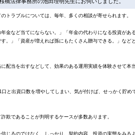
桜橋法律事務所の池田理明先生にお伺いしました。
てのトラブルについては、毎年、多くの相談が寄せられます。
の年金など当てにならない。」「年金の代わりになる投資があ
です。」「資産が増えれば孫にもたくさん贈与できる。」など
当に配当を出すなどして、効果のある運用実績を体験させて本
1口と出資口数を増やしてしまい、気が付けば、せっかく貯め
て詐欺であることが判明するケースが多数あります。
を信じるのではなく、しっかり、契約内容、投資の実態をみる