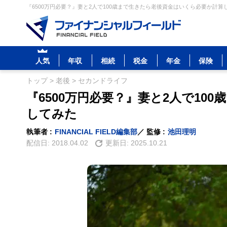
『6500万円必要？』妻と2人で100歳まで生きたら老後資金はいくら必要か計算
人気
年収
相続
税金
年金
保険
トップ
>
老後
>
セカンドライフ
『6500万円必要？』妻と2人で1
してみた
執筆者 :
FINANCIAL FIELD編集部
／ 監修 :
池田理明
配信日:
2018.04.02
更新日:
2025.10.21