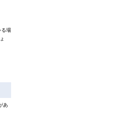
ゃる場
ょ
があ