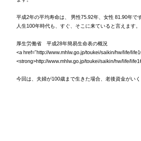
平成2年の平均寿命は、 男性75.92年、女性 81.
人生100年時代も、すぐ、そこに来ていると言えます。
厚生労働省 平成28年簡易生命表の概況
<a href="http://www.mhlw.go.jp/toukei/saikin/hw/life/lif
<strong>http://www.mhlw.go.jp/toukei/saikin/hw/life/life
今回は、夫婦が100歳まで生きた場合、老後資金がい