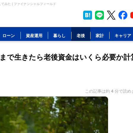
してみた | ファイナンシャルフィールド
ローン
資産運用
暮らし
老後
家計
キャリア
00歳まで生きたら老後資金はいくら必要か計
この記事は約
4
分で読め