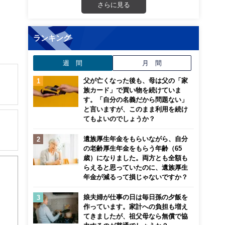
さらに見る
ランキング
週 間
月 間
父が亡くなった後も、母は父の「家
族カード」で買い物を続けていま
す。「自分の名義だから問題ない」
解でき
と言いますが、このまま利用を続け
てもよいのでしょうか？
画立
遺族厚生年金をもらいながら、自分
の老齢厚生年金をもらう年齢（65
ンナ
歳）になりました。両方とも全額も
の企
迎
らえると思っていたのに、遺族厚生
年金が減るって損じゃないですか？
バイ
こ
娘夫婦が仕事の日は毎日孫の夕飯を
作っています。家計への負担も増え
てきましたが、祖父母なら無償で協