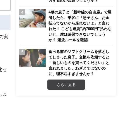
力するのが普通でしょうか？
4歳の息子と「新幹線の自由席」で帰
省したら、乗客に「息子さん、お金
払ってないから座れないよ」と言わ
れた！ こども運賃“約7000円”払わな
いと、席は確保できないでしょう
の実
か？ 運賃ルールを確認
食べる前のソフトクリームを落とし
てしまった息子。交換を依頼すると
「新しいものを買ってください」と
言われました。わざとではないの
化セ
に、理不尽すぎませんか？
さらに見る
しょ