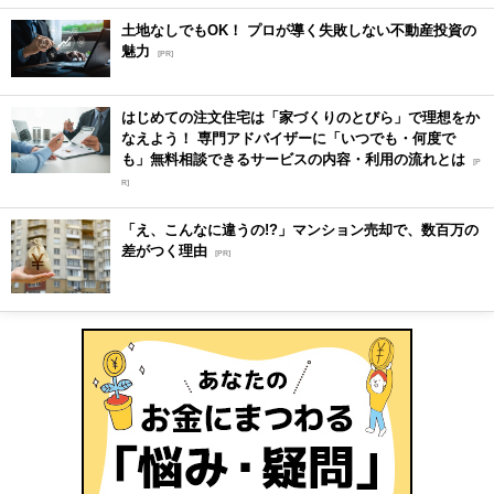
土地なしでもOK！ プロが導く失敗しない不動産投資の
魅力
[PR]
はじめての注文住宅は「家づくりのとびら」で理想をか
なえよう！ 専門アドバイザーに「いつでも・何度で
も」無料相談できるサービスの内容・利用の流れとは
[P
R]
「え、こんなに違うの!?」マンション売却で、数百万の
差がつく理由
[PR]