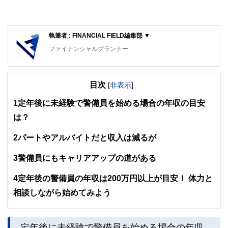
執筆者 : FINANCIAL FIELD編集部 ▼
ファイナンシャルプランナー
FinancialField編集部は、金融、経済に関する記事を、日々
の暮らしにどのような影響を与えるかという視点で、お金の
目次
知識がない方でも理解できるようわかりやすく発信していま
[
非表示
]
す。
1
定年後に未経験で警備員を始める場合の年収の目安
編集部のメンバーは、ファイナンシャルプランナーの資格取
は？
得者を中心に「お金や暮らし」に関する書籍・雑誌の編集経
験者で構成され、企画立案から記事掲載まですべての工程に
2
パートやアルバイトだと収入は減るが
関わることで、読者目線のコンテンツを追求しています。
FinancialFieldの特徴は、ファイナンシャルプランナー、弁
3
警備員にもキャリアアップの道がある
護士、税理士、宅地建物取引士、相続診断士、住宅ローンア
ドバイザー、DCプランナー、公認会計士、社会保険労務
4
定年後の警備員の年収は200万円以上が目安！ 体力と
士、行政書士、投資アナリスト、キャリアコンサルタントな
相談しながら始めてみよう
ど150名以上の有資格者を執筆者・監修者として迎え、むず
かしく感じられる年金や税金、相続、保険、ローンなどの話
をわかりやすく発信している点です。
定年後に未経験で警備員を始める場合の年収
このように編集経験豊富なメンバーと金融や経済に精通した