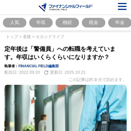
人気
年収
相続
税金
年金
トップ
>
老後
>
セカンドライフ
定年後は「警備員」への転職を考えていま
す。年収はいくらくらいになりますか？
執筆者 :
FINANCIAL FIELD編集部
配信日:
2022.09.20
更新日:
2025.10.21
この記事は約
3
分で読めます。