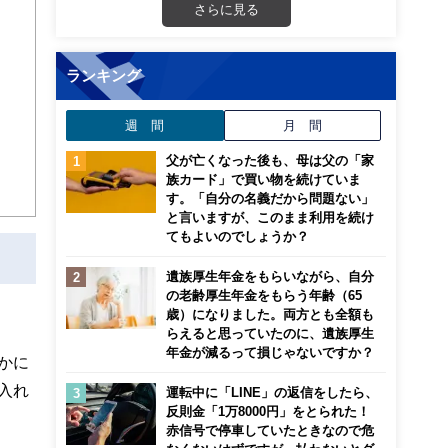
さらに見る
ランキング
週 間
月 間
父が亡くなった後も、母は父の「家
族カード」で買い物を続けていま
す。「自分の名義だから問題ない」
と言いますが、このまま利用を続け
てもよいのでしょうか？
遺族厚生年金をもらいながら、自分
の老齢厚生年金をもらう年齢（65
歳）になりました。両方とも全額も
らえると思っていたのに、遺族厚生
年金が減るって損じゃないですか？
かに
入れ
運転中に「LINE」の返信をしたら、
反則金「1万8000円」をとられた！
赤信号で停車していたときなので危