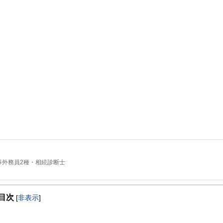
券外務員2種・相続診断士
目次
[
非表示
]