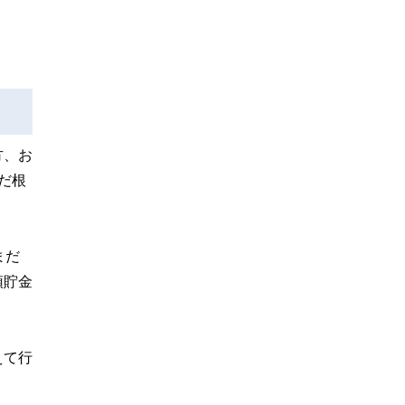
方、お
だ根
まだ
預貯金
えて行