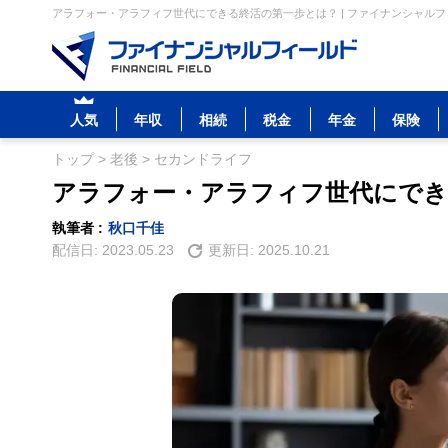
アラフォー・アラフィフ世代にできる終活の第一歩とは？ | ファイナンシャル
人気
年収
相続
税金
年金
保険
トップ
>
老後
>
セカンドライフ
アラフォー・アラフィフ世代にでき
執筆者 :
秋口千佳
配信日:
2023.05.23
更新日:
2025.10.21