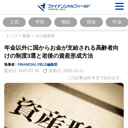
人気
年収
相続
税金
年金
トップ
>
老後
>
その他老後
年金以外に国からお金が支給される高齢者向
けの制度3選と老後の資産形成方法
執筆者 :
FINANCIAL FIELD編集部
配信日:
2023.07.25
更新日:
2025.10.21
この記事は約
3
分で読めます。