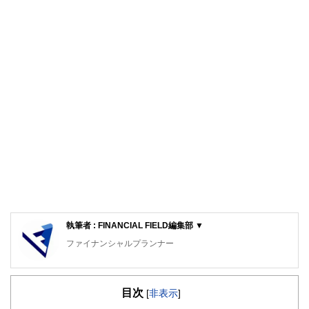
執筆者 : FINANCIAL FIELD編集部 ▼
ファイナンシャルプランナー
FinancialField編集部は、金融、経済に関する記事を、日々
の暮らしにどのような影響を与えるかという視点で、お金の
目次
知識がない方でも理解できるようわかりやすく発信していま
[
非表示
]
す。