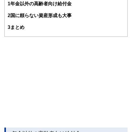
1
年金以外の高齢者向け給付金
編集部のメンバーは、ファイナンシャルプランナーの資格取
得者を中心に「お金や暮らし」に関する書籍・雑誌の編集経
2
国に頼らない資産形成も大事
験者で構成され、企画立案から記事掲載まですべての工程に
関わることで、読者目線のコンテンツを追求しています。
3
まとめ
FinancialFieldの特徴は、ファイナンシャルプランナー、弁
護士、税理士、宅地建物取引士、相続診断士、住宅ローンア
ドバイザー、DCプランナー、公認会計士、社会保険労務
士、行政書士、投資アナリスト、キャリアコンサルタントな
ど150名以上の有資格者を執筆者・監修者として迎え、むず
かしく感じられる年金や税金、相続、保険、ローンなどの話
をわかりやすく発信している点です。
このように編集経験豊富なメンバーと金融や経済に精通した
執筆者・監修者による執筆体制を築くことで、内容のわかり
やすさはもちろんのこと、読み応えのあるコンテンツと確か
な情報発信を実現しています。
私たちは、快適でより良い生活のアイデアを提供するお金の
コンシェルジュを目指します。