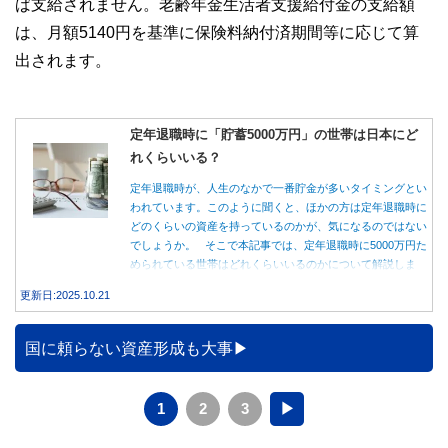
ば支給されません。老齢年金生活者支援給付金の支給額
は、月額5140円を基準に保険料納付済期間等に応じて算
出されます。
定年退職時に「貯蓄5000万円」の世帯は日本にど
れくらいいる？
定年退職時が、人生のなかで一番貯金が多いタイミングとい
われています。このように聞くと、ほかの方は定年退職時に
どのくらいの資産を持っているのかが、気になるのではない
でしょうか。 そこで本記事では、定年退職時に5000万円た
められている世帯はどれくらいいるのかについて解説しま
す。
更新日:2025.10.21
国に頼らない資産形成も大事
1
2
3
▶