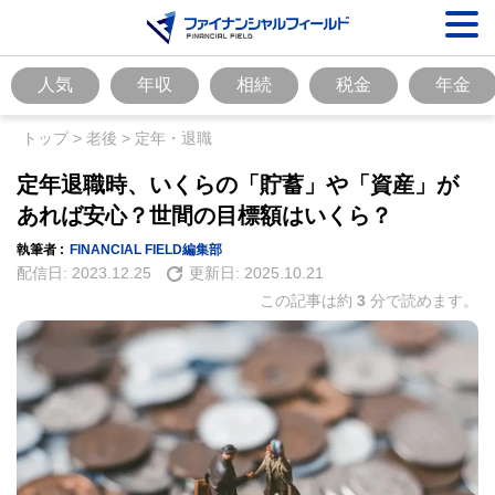
人気
年収
相続
税金
年金
トップ
>
老後
>
定年・退職
定年退職時、いくらの「貯蓄」や「資産」が
あれば安心？世間の目標額はいくら？
執筆者 :
FINANCIAL FIELD編集部
配信日:
2023.12.25
更新日:
2025.10.21
この記事は約
3
分で読めます。