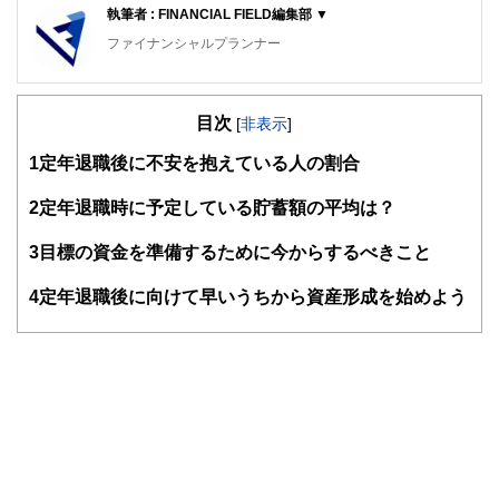
執筆者 : FINANCIAL FIELD編集部 ▼
ファイナンシャルプランナー
FinancialField編集部は、金融、経済に関する記事を、日々
の暮らしにどのような影響を与えるかという視点で、お金の
目次
知識がない方でも理解できるようわかりやすく発信していま
[
非表示
]
す。
1
定年退職後に不安を抱えている人の割合
編集部のメンバーは、ファイナンシャルプランナーの資格取
得者を中心に「お金や暮らし」に関する書籍・雑誌の編集経
2
定年退職時に予定している貯蓄額の平均は？
験者で構成され、企画立案から記事掲載まですべての工程に
関わることで、読者目線のコンテンツを追求しています。
3
目標の資金を準備するために今からするべきこと
FinancialFieldの特徴は、ファイナンシャルプランナー、弁
4
定年退職後に向けて早いうちから資産形成を始めよう
護士、税理士、宅地建物取引士、相続診断士、住宅ローンア
ドバイザー、DCプランナー、公認会計士、社会保険労務
士、行政書士、投資アナリスト、キャリアコンサルタントな
ど150名以上の有資格者を執筆者・監修者として迎え、むず
かしく感じられる年金や税金、相続、保険、ローンなどの話
をわかりやすく発信している点です。
このように編集経験豊富なメンバーと金融や経済に精通した
執筆者・監修者による執筆体制を築くことで、内容のわかり
やすさはもちろんのこと、読み応えのあるコンテンツと確か
な情報発信を実現しています。