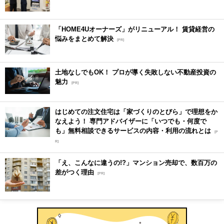
「HOME4Uオーナーズ」がリニューアル！ 賃貸経営の
悩みをまとめて解決
[PR]
土地なしでもOK！ プロが導く失敗しない不動産投資の
魅力
[PR]
はじめての注文住宅は「家づくりのとびら」で理想をか
なえよう！ 専門アドバイザーに「いつでも・何度で
も」無料相談できるサービスの内容・利用の流れとは
[P
R]
「え、こんなに違うの!?」マンション売却で、数百万の
差がつく理由
[PR]