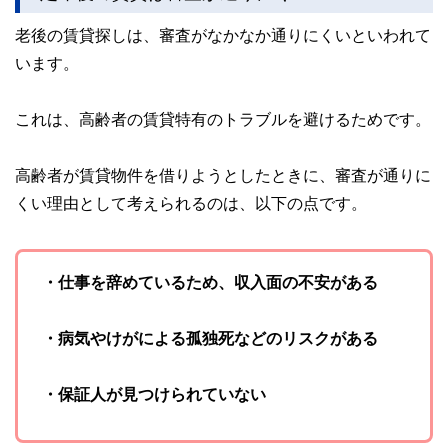
かしく感じられる年金や税金、相続、保険、ローンなどの話
をわかりやすく発信している点です。
老後の賃貸探しは、審査がなかなか通りにくいといわれて
います。
このように編集経験豊富なメンバーと金融や経済に精通した
執筆者・監修者による執筆体制を築くことで、内容のわかり
やすさはもちろんのこと、読み応えのあるコンテンツと確か
な情報発信を実現しています。
これは、高齢者の賃貸特有のトラブルを避けるためです。
私たちは、快適でより良い生活のアイデアを提供するお金の
コンシェルジュを目指します。
高齢者が賃貸物件を借りようとしたときに、審査が通りに
くい理由として考えられるのは、以下の点です。
・仕事を辞めているため、収入面の不安がある
・病気やけがによる孤独死などのリスクがある
・保証人が見つけられていない