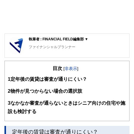
執筆者 : FINANCIAL FIELD編集部 ▼
ファイナンシャルプランナー
FinancialField編集部は、金融、経済に関する記事を、日々
の暮らしにどのような影響を与えるかという視点で、お金の
目次
知識がない方でも理解できるようわかりやすく発信していま
[
非表示
]
す。
1
定年後の賃貸は審査が通りにくい？
編集部のメンバーは、ファイナンシャルプランナーの資格取
得者を中心に「お金や暮らし」に関する書籍・雑誌の編集経
2
物件が見つからない場合の選択肢
験者で構成され、企画立案から記事掲載まですべての工程に
関わることで、読者目線のコンテンツを追求しています。
3
なかなか審査が通らないときはシニア向けの住宅や施
FinancialFieldの特徴は、ファイナンシャルプランナー、弁
設も検討する
護士、税理士、宅地建物取引士、相続診断士、住宅ローンア
ドバイザー、DCプランナー、公認会計士、社会保険労務
士、行政書士、投資アナリスト、キャリアコンサルタントな
定年後の賃貸は審査が通りにくい？
ど150名以上の有資格者を執筆者・監修者として迎え、むず