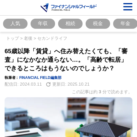
人気
年収
相続
税金
年金
トップ
>
老後
>
セカンドライフ
65歳以降「賃貸」へ住み替えたくても、「審
査」になかなか通らない…。「高齢で転居」
できるところはもうないのでしょうか？
執筆者 :
FINANCIAL FIELD編集部
配信日:
2024.03.11
更新日:
2025.10.21
この記事は約
3
分で読めます。