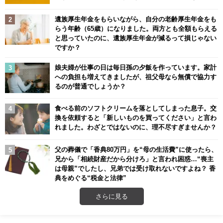
遺族厚生年金をもらいながら、自分の老齢厚生年金をも
らう年齢（65歳）になりました。両方とも全額もらえる
と思っていたのに、遺族厚生年金が減るって損じゃない
ですか？
娘夫婦が仕事の日は毎日孫の夕飯を作っています。家計
への負担も増えてきましたが、祖父母なら無償で協力す
るのが普通でしょうか？
食べる前のソフトクリームを落としてしまった息子。交
換を依頼すると「新しいものを買ってください」と言わ
れました。わざとではないのに、理不尽すぎませんか？
父の葬儀で「香典80万円」を“母の生活費”に使ったら、
兄から「相続財産だから分けろ」と言われ困惑…“喪主
は母親”でしたし、兄弟では受け取れないですよね？ 香
典をめぐる“税金と法律”
さらに見る