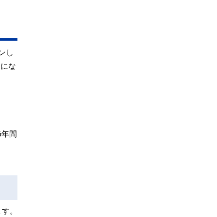
ンし
とにな
5年間
ます。