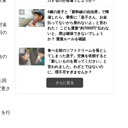
％未
力するのが普通でしょうか？
4歳の息子と「新幹線の自由席」で帰
省したら、乗客に「息子さん、お金
払ってないから座れないよ」と言わ
付金
れた！ こども運賃“約7000円”払わな
日の
いと、席は確保できないでしょう
か？ 運賃ルールを確認
食べる前のソフトクリームを落とし
てしまった息子。交換を依頼すると
合の
「新しいものを買ってください」と
言われました。わざとではないの
に、理不尽すぎませんか？
上回
さらに見る
変更さ
きを行