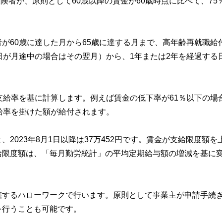
保険者が、原則として60歳以降の賃金が60歳時点に比べて、75
が60歳に達した月から65歳に達する月まで、高年齢再就職給
日が月途中の場合はその翌月）から、1年または2年を経過する
支給率を基に計算します。例えば賃金の低下率が61％以下の場
給率を掛けた額が給付されます。
2023年8月1日以降は37万452円です。賃金が支給限度額を
給限度額は、「毎月勤労統計」の平均定期給与額の増減を基に
轄するハローワークで行います。原則として事業主が申請手続
を行うことも可能です。