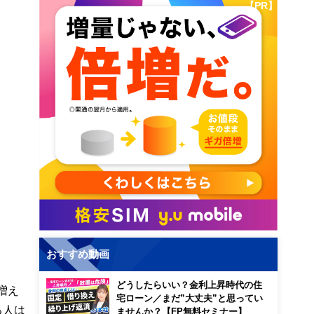
【PR】
おすすめ動画
どうしたらいい？金利上昇時代の住
増え
宅ローン／まだ”大丈夫”と思ってい
る人は
ませんか？【FP無料セミナー】