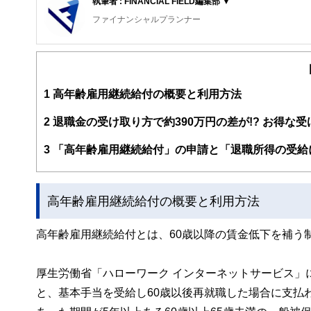
執筆者 : FINANCIAL FIELD編集部 ▼
ファイナンシャルプランナー
FinancialField編集部は、金融、経済に関する記
るようわかりやすく発信しています。
編集部のメンバーは、ファイナンシャルプランナーの資格
案から記事掲載まですべての工程に関わることで、読者目
1
高年齢雇用継続給付の概要と利用方法
FinancialFieldの特徴は、ファイナンシャルプラ
2
退職金の受け取り方で約390万円の差が!? お得な
ー、公認会計士、社会保険労務士、行政書士、投資アナリ
え、むずかしく感じられる年金や税金、相続、保険、ロー
3
「高年齢雇用継続給付」の申請と「退職所得の受給
このように編集経験豊富なメンバーと金融や経済に精通し
と、読み応えのあるコンテンツと確かな情報発信を実現し
高年齢雇用継続給付の概要と利用方法
私たちは、快適でより良い生活のアイデアを提供するお金
高年齢雇用継続給付とは、60歳以降の賃金低下を補う
厚生労働省「ハローワーク インターネットサービス」
と、基本手当を受給し60歳以後再就職した場合に支払