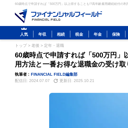
60歳時点で申請すれば「500万円」以上得することも!?高年齢雇用継続給付の
人気
年収
相続
税金
年金
保険
トップ
>
老後
>
定年・退職
60歳時点で申請すれば「500万円
用方法と一番お得な退職金の受け取
執筆者 :
FINANCIAL FIELD編集部
配信日:
2024.07.07
更新日:
2025.10.21