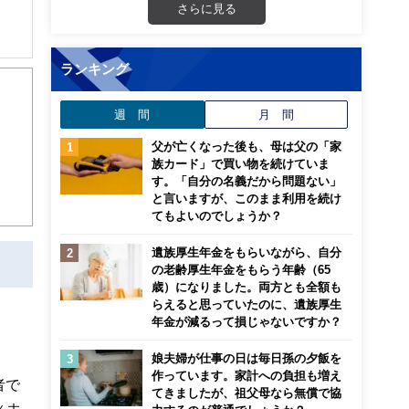
さらに見る
解でき
ランキング
画立
週 間
月 間
父が亡くなった後も、母は父の「家
ンナ
族カード」で買い物を続けていま
迎
す。「自分の名義だから問題ない」
と言いますが、このまま利用を続け
てもよいのでしょうか？
こ
遺族厚生年金をもらいながら、自分
の老齢厚生年金をもらう年齢（65
歳）になりました。両方とも全額も
らえると思っていたのに、遺族厚生
年金が減るって損じゃないですか？
」
娘夫婦が仕事の日は毎日孫の夕飯を
作っています。家計への負担も増え
者で
てきましたが、祖父母なら無償で協