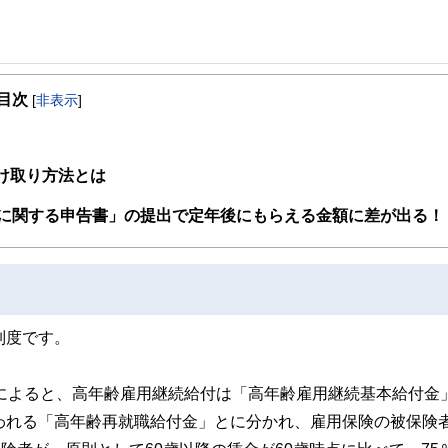
事を、日々の暮らしにどのような影響を与えるかという視点で、お金の知識がない方でも理
目次
[
非表示
]
取得者を中心に「お金や暮らし」に関する書籍・雑誌の編集経験者で構成され、企
線のコンテンツを追求しています。
ンナー、弁護士、税理士、宅地建物取引士、相続診断士、住宅ローンアドバイザー、DCプラ
受け取り方法とは
スト、キャリアコンサルタントなど150名以上の有資格者を執筆者・監修者として
ンなどの話をわかりやすく発信している点です。
に関する申告書」の提出で定年後にもらえる金額に差が出る！
た執筆者・監修者による執筆体制を築くことで、内容のわかりやすさはもちろんの
ています。
のコンシェルジュを目指します。
制度です。
によると、高年齢雇用継続給付は「高年齢雇用継続基本給付金
われる「高年齢再就職給付金」とに分かれ、雇用保険の被保険