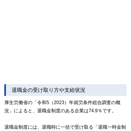
かしく感じられる年金や税金、相続、保険、ローンなどの話
をわかりやすく発信している点です。
このように編集経験豊富なメンバーと金融や経済に精通した
執筆者・監修者による執筆体制を築くことで、内容のわかり
やすさはもちろんのこと、読み応えのあるコンテンツと確か
な情報発信を実現しています。
私たちは、快適でより良い生活のアイデアを提供するお金の
コンシェルジュを目指します。
退職金の受け取り方や支給状況
厚生労働省の「令和5（2023）年就労条件総合調査の概
況」によると、退職金制度のある企業は74.9％です。
退職金制度には、退職時に一括で受け取る「退職一時金制