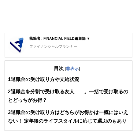
執筆者 : FINANCIAL FIELD編集部 ▼
ファイナンシャルプランナー
FinancialField編集部は、金融、経済に関する記事を、日々
の暮らしにどのような影響を与えるかという視点で、お金の
目次
知識がない方でも理解できるようわかりやすく発信していま
[
非表示
]
す。
1
退職金の受け取り方や支給状況
編集部のメンバーは、ファイナンシャルプランナーの資格取
得者を中心に「お金や暮らし」に関する書籍・雑誌の編集経
2
退職金を分割で受け取る友人……。一括で受け取るの
験者で構成され、企画立案から記事掲載まですべての工程に
とどっちがお得？
関わることで、読者目線のコンテンツを追求しています。
FinancialFieldの特徴は、ファイナンシャルプランナー、弁
3
退職金の受け取り方はどちらがお得かは一概にはいえ
護士、税理士、宅地建物取引士、相続診断士、住宅ローンア
ない！ 定年後のライフスタイルに応じて選ぶのもあり
ドバイザー、DCプランナー、公認会計士、社会保険労務
士、行政書士、投資アナリスト、キャリアコンサルタントな
ど150名以上の有資格者を執筆者・監修者として迎え、むず