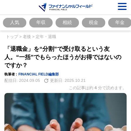
人気
年収
相続
税金
年金
トップ
>
老後
>
定年・退職
「退職金」を“分割”で受け取るという友
人。“一括”でもらったほうがお得ではないの
ですか？
執筆者 :
FINANCIAL FIELD編集部
配信日:
2024.09.05
更新日:
2025.10.21
この記事は約
4
分で読めます。