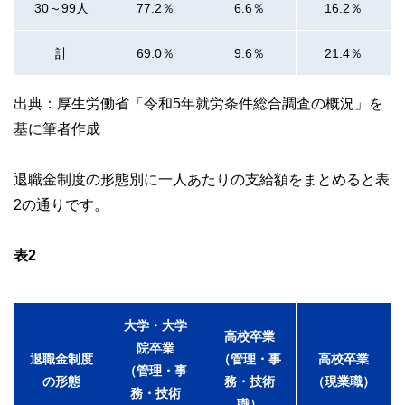
30～99人
77.2％
6.6％
16.2％
計
69.0％
9.6％
21.4％
出典：厚生労働省「令和5年就労条件総合調査の概況」を
基に筆者作成
退職金制度の形態別に一人あたりの支給額をまとめると表
2の通りです。
表2
大学・大学
高校卒業
院卒業
退職金制度
（管理・事
高校卒業
（管理・事
の形態
務・技術
（現業職）
務・技術
職）