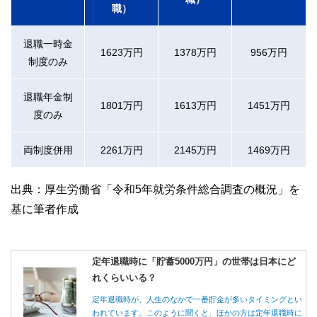
職）
退職一時金
1623万円
1378万円
956万円
制度のみ
退職年金制
1801万円
1613万円
1451万円
度のみ
両制度併用
2261万円
2145万円
1469万円
出典：厚生労働省「令和5年就労条件総合調査の概況」を
基に筆者作成
定年退職時に「貯蓄5000万円」の世帯は日本にど
れくらいいる？
定年退職時が、人生のなかで一番貯金が多いタイミングとい
われています。このように聞くと、ほかの方は定年退職時に