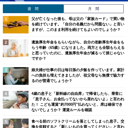
週 間
月 間
父が亡くなった後も、母は父の「家族カード」で買い物
を続けています。「自分の名義だから問題ない」と言い
ますが、このまま利用を続けてもよいのでしょうか？
遺族厚生年金をもらいながら、自分の老齢厚生年金をも
らう年齢（65歳）になりました。両方とも全額もらえる
と思っていたのに、遺族厚生年金が減るって損じゃない
ですか？
娘夫婦が仕事の日は毎日孫の夕飯を作っています。家計
への負担も増えてきましたが、祖父母なら無償で協力す
るのが普通でしょうか？
4歳の息子と「新幹線の自由席」で帰省したら、乗客に
「息子さん、お金払ってないから座れないよ」と言われ
た！ こども運賃“約7000円”払わないと、席は確保でき
ないでしょうか？ 運賃ルールを確認
食べる前のソフトクリームを落としてしまった息子。交
換を依頼すると「新しいものを買ってください」と言わ