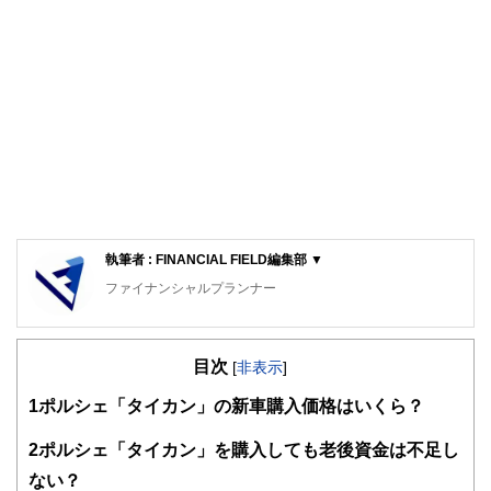
執筆者 : FINANCIAL FIELD編集部 ▼
ファイナンシャルプランナー
FinancialField編集部は、金融、経済に関する記事を、日々
の暮らしにどのような影響を与えるかという視点で、お金の
目次
知識がない方でも理解できるようわかりやすく発信していま
[
非表示
]
す。
1
ポルシェ「タイカン」の新車購入価格はいくら？
編集部のメンバーは、ファイナンシャルプランナーの資格取
得者を中心に「お金や暮らし」に関する書籍・雑誌の編集経
2
ポルシェ「タイカン」を購入しても老後資金は不足し
験者で構成され、企画立案から記事掲載まですべての工程に
ない？
関わることで、読者目線のコンテンツを追求しています。