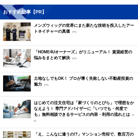
おすすめ記事【PR】
メンズウィッグの世界にまた新たな技術を投入したアー
トネイチャーの真価
[PR]
「HOME4Uオーナーズ」がリニューアル！ 賃貸経営の
悩みをまとめて解決
[PR]
土地なしでもOK！ プロが導く失敗しない不動産投資の
魅力
[PR]
はじめての注文住宅は「家づくりのとびら」で理想をか
なえよう！ 専門アドバイザーに「いつでも・何度で
も」無料相談できるサービスの内容・利用の流れとは
[P
R]
「え、こんなに違うの!?」マンション売却で、数百万の