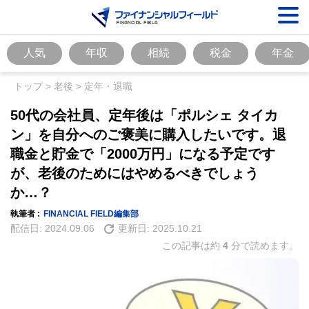
人気
年収
相続
税金
年金
トップ
>
老後
>
定年・退職
50代の会社員、定年後は「ポルシェ タイカ
ン」を自分へのご褒美に購入したいです。退
職金と貯金で「2000万円」になる予定です
が、老後のためにはやめるべきでしょう
か…？
執筆者 :
FINANCIAL FIELD編集部
配信日:
2024.09.06
更新日:
2025.10.21
この記事は約
4
分で読めます。