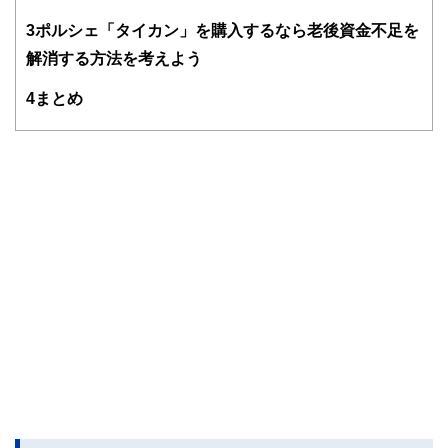
FinancialFieldの特徴は、ファイナンシャルプランナー、弁
3
ポルシェ「タイカン」を購入するなら老後資金不足を
護士、税理士、宅地建物取引士、相続診断士、住宅ローンア
解消する方法を考えよう
ドバイザー、DCプランナー、公認会計士、社会保険労務
士、行政書士、投資アナリスト、キャリアコンサルタントな
4
まとめ
ど150名以上の有資格者を執筆者・監修者として迎え、むず
かしく感じられる年金や税金、相続、保険、ローンなどの話
をわかりやすく発信している点です。
このように編集経験豊富なメンバーと金融や経済に精通した
執筆者・監修者による執筆体制を築くことで、内容のわかり
やすさはもちろんのこと、読み応えのあるコンテンツと確か
な情報発信を実現しています。
私たちは、快適でより良い生活のアイデアを提供するお金の
コンシェルジュを目指します。