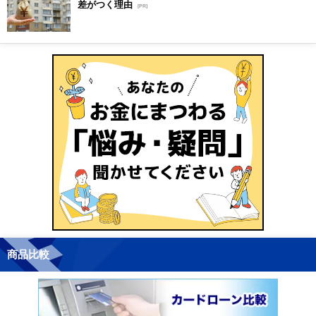
差がつく理由
[PR]
商品比較