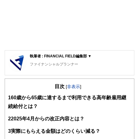
執筆者 : FINANCIAL FIELD編集部 ▼
ファイナンシャルプランナー
FinancialField編集部は、金融、経済に関する記事を、日々
の暮らしにどのような影響を与えるかという視点で、お金の
目次
知識がない方でも理解できるようわかりやすく発信していま
[
非表示
]
す。
1
60歳から65歳に達するまで利用できる高年齢雇用継
編集部のメンバーは、ファイナンシャルプランナーの資格取
続給付とは？
得者を中心に「お金や暮らし」に関する書籍・雑誌の編集経
験者で構成され、企画立案から記事掲載まですべての工程に
2
2025年4月からの改正内容とは？
関わることで、読者目線のコンテンツを追求しています。
FinancialFieldの特徴は、ファイナンシャルプランナー、弁
3
実際にもらえる金額はどのくらい減る？
護士、税理士、宅地建物取引士、相続診断士、住宅ローンア