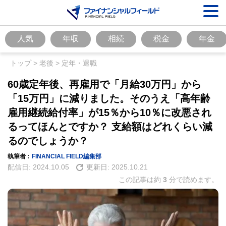
人気
年収
相続
税金
年金
トップ
>
老後
>
定年・退職
60歳定年後、再雇用で「月給30万円」から
「15万円」に減りました。そのうえ「高年齢
雇用継続給付率」が15％から10％に改悪され
るってほんとですか？ 支給額はどれくらい減
るのでしょうか？
執筆者 :
FINANCIAL FIELD編集部
配信日:
2024.10.05
更新日:
2025.10.21
この記事は約
3
分で読めます。