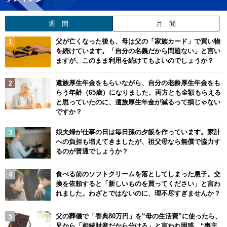
週 間
月 間
父が亡くなった後も、母は父の「家族カード」で買い物
を続けています。「自分の名義だから問題ない」と言い
ますが、このまま利用を続けてもよいのでしょうか？
遺族厚生年金をもらいながら、自分の老齢厚生年金をも
らう年齢（65歳）になりました。両方とも全額もらえる
と思っていたのに、遺族厚生年金が減るって損じゃない
ですか？
娘夫婦が仕事の日は毎日孫の夕飯を作っています。家計
への負担も増えてきましたが、祖父母なら無償で協力す
るのが普通でしょうか？
食べる前のソフトクリームを落としてしまった息子。交
換を依頼すると「新しいものを買ってください」と言わ
れました。わざとではないのに、理不尽すぎませんか？
父の葬儀で「香典80万円」を“母の生活費”に使ったら、
兄から「相続財産だから分けろ」と言われ困惑…“喪主