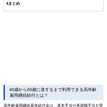
ドバイザー、DCプランナー、公認会計士、社会保険労務
4
まとめ
士、行政書士、投資アナリスト、キャリアコンサルタントな
ど150名以上の有資格者を執筆者・監修者として迎え、むず
かしく感じられる年金や税金、相続、保険、ローンなどの話
をわかりやすく発信している点です。
このように編集経験豊富なメンバーと金融や経済に精通した
執筆者・監修者による執筆体制を築くことで、内容のわかり
やすさはもちろんのこと、読み応えのあるコンテンツと確か
な情報発信を実現しています。
私たちは、快適でより良い生活のアイデアを提供するお金の
コンシェルジュを目指します。
60歳から65歳に達するまで利用できる高年齢
雇用継続給付とは？
高年齢雇用継続基本給付金は、基本手当や再就職手当を受