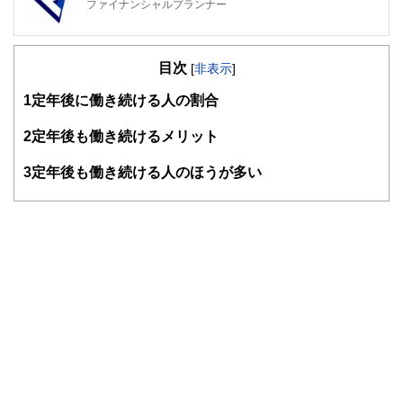
ファイナンシャルプランナー
FinancialField編集部は、金融、経済に関する記事を、日々
の暮らしにどのような影響を与えるかという視点で、お金の
目次
知識がない方でも理解できるようわかりやすく発信していま
[
非表示
]
す。
1
定年後に働き続ける人の割合
編集部のメンバーは、ファイナンシャルプランナーの資格取
得者を中心に「お金や暮らし」に関する書籍・雑誌の編集経
2
定年後も働き続けるメリット
験者で構成され、企画立案から記事掲載まですべての工程に
関わることで、読者目線のコンテンツを追求しています。
3
定年後も働き続ける人のほうが多い
FinancialFieldの特徴は、ファイナンシャルプランナー、弁
護士、税理士、宅地建物取引士、相続診断士、住宅ローンア
ドバイザー、DCプランナー、公認会計士、社会保険労務
士、行政書士、投資アナリスト、キャリアコンサルタントな
ど150名以上の有資格者を執筆者・監修者として迎え、むず
かしく感じられる年金や税金、相続、保険、ローンなどの話
をわかりやすく発信している点です。
このように編集経験豊富なメンバーと金融や経済に精通した
執筆者・監修者による執筆体制を築くことで、内容のわかり
やすさはもちろんのこと、読み応えのあるコンテンツと確か
な情報発信を実現しています。
私たちは、快適でより良い生活のアイデアを提供するお金の