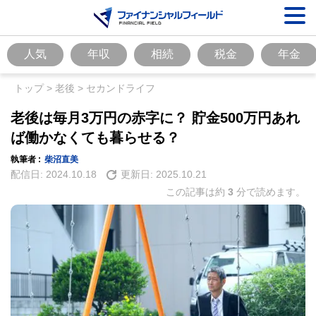
人気
年収
相続
税金
年金
トップ
>
老後
>
セカンドライフ
老後は毎月3万円の赤字に？ 貯金500万円あれ
ば働かなくても暮らせる？
執筆者 :
柴沼直美
配信日:
2024.10.18
更新日:
2025.10.21
この記事は約
3
分で読めます。