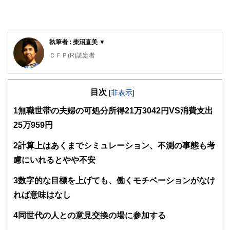
執筆者 : 柴沼直美 ▼
ＣＦＰ(R)認定者
大学を卒業後、保険営業に従事したのち渡米。MBAを修得
後、外資系金融機関にて企業分析・運用に従事。出産・介護
目次
を機に現職。3人の子育てから教育費の捻出・方法・留学ま
[
非表示
]
で助言経験豊富。老後問題では、成年後見人・介護施設選
1
無職世帯の夫婦の可処分所得21万3042円VS消費支出
び・相続発生時の手続きについてもアドバイス経験多数。現
在は、FP業務と教育機関での講師業を行う。2017年6月より
25万959円
2018年5月まで日本FP協会広報スタッフ
http://www.caripri.com
2
計算上はあくまでシミュレーション、不測の事態も考
慮にいれるとやや不安
3
数字的な目標を上げても、働くモチベーションがなけ
れば意味はなし
4
同世代の人との意見交換の場に参加する