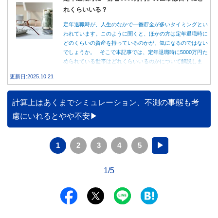
れくらいいる？
定年退職時が、人生のなかで一番貯金が多いタイミングとい
われています。このように聞くと、ほかの方は定年退職時に
どのくらいの資産を持っているのかが、気になるのではない
でしょうか。 そこで本記事では、定年退職時に5000万円た
められている世帯はどれくらいいるのかについて解説しま
す。
更新日:2025.10.21
計算上はあくまでシミュレーション、不測の事態も考
慮にいれるとやや不安
1
2
3
4
5
▶
1/5