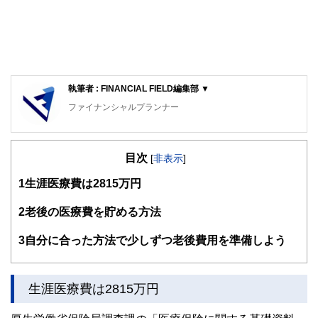
執筆者 : FINANCIAL FIELD編集部 ▼
ファイナンシャルプランナー
FinancialField編集部は、金融、経済に関する記事を、日々
の暮らしにどのような影響を与えるかという視点で、お金の
目次
知識がない方でも理解できるようわかりやすく発信していま
[
非表示
]
す。
1
生涯医療費は2815万円
編集部のメンバーは、ファイナンシャルプランナーの資格取
得者を中心に「お金や暮らし」に関する書籍・雑誌の編集経
2
老後の医療費を貯める方法
験者で構成され、企画立案から記事掲載まですべての工程に
関わることで、読者目線のコンテンツを追求しています。
3
自分に合った方法で少しずつ老後費用を準備しよう
FinancialFieldの特徴は、ファイナンシャルプランナー、弁
護士、税理士、宅地建物取引士、相続診断士、住宅ローンア
ドバイザー、DCプランナー、公認会計士、社会保険労務
生涯医療費は2815万円
士、行政書士、投資アナリスト、キャリアコンサルタントな
ど150名以上の有資格者を執筆者・監修者として迎え、むず