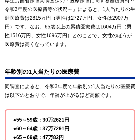
厚生労働省保険局調査課の「医療保険に関する基礎資料～
かしく感じられる年金や税金、相続、保険、ローンなどの話
をわかりやすく発信している点です。
令和3年度の医療費等の状況～」によると、1人当たりの生
涯医療費は2815万円（男性は2727万円、女性は2907万
このように編集経験豊富なメンバーと金融や経済に精通した
執筆者・監修者による執筆体制を築くことで、内容のわかり
円）です。なお、65歳以上の累積医療費は1604万円（男
やすさはもちろんのこと、読み応えのあるコンテンツと確か
な情報発信を実現しています。
性1516万円、女性1696万円）とのことで、女性のほうが
医療費は高くなっています。
私たちは、快適でより良い生活のアイデアを提供するお金の
コンシェルジュを目指します。
年齢別の1人当たりの医療費
同調査によると、令和3年度で年齢別の1人当たりの医療費
は以下のとおりで、年齢が上がるほど高額です。
●55～59歳：30万2621円
●60～64歳：37万7291円
●65～69歳：47万82円