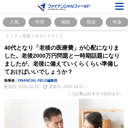
人気
年収
相続
税金
年金
トップ
>
老後
>
セカンドライフ
40代となり「老後の医療費」が心配になりま
した。老後2000万円問題と一時期話題になり
ましたが、老後に備えていくらくらい準備し
ておけばいいでしょうか？
執筆者 :
FINANCIAL FIELD編集部
配信日:
2024.10.22
更新日:
2025.10.21
この記事は約
4
分で読めます。