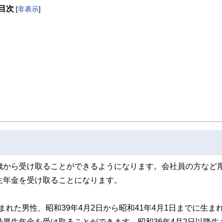
目次
ている
[
非表示
]
歳から受け取ることができるようになります。会社員の方など
生年金を受け取ることになります。
生まれた男性、昭和39年4月2日から昭和41年4月1日までに生ま
齢厚生年金を受け取ることができます。昭和36年4月2日以降生