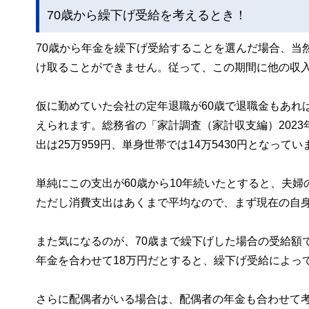
70歳から繰下げ受給を考えるとき！
70歳から年金を繰下げ受給することを選んだ場合、当
け取ることができません。従って、この期間に他の収
仮に勤めていた会社の定年退職が60歳で退職金もあれ
えられます。総務省の「家計調査（家計収支編）2023
出は25万959円、単身世帯では14万5430円となってい
単純にこの支出が60歳から10年続いたとすると、夫婦の
ただし消費支出はあくまで平均なので、まず現在の自
また気になるのが、70歳まで繰下げした場合の受給額
年金を合わせて18万円だとすると、繰下げ受給によって
さらに配偶者がいる場合は、配偶者の年金も合わせて