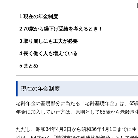
各種セミナーやコラムなど多数の実績があり、定評を受け
https://moneysmith.biz
1
現在の年金制度
2
70歳から繰下げ受給を考えるとき！
3
取り崩しにも工夫が必要
4
長く働く人も増えている
5
まとめ
現在の年金制度
老齢年金の基礎部分に当たる「老齢基礎年金」は、65
年金に加入していた方は、原則として65歳から老齢厚
ただし、昭和34年4月2日から昭和36年4月1日までに
性は、64歳から「特別支給の報酬比例部分」として老