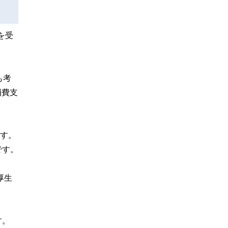
を受
も考
消費支
ます。
です。
厚生
す。