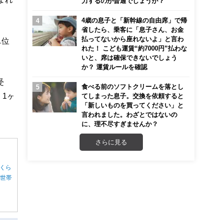
力するのが普通でしょうか？
4歳の息子と「新幹線の自由席」で帰
省したら、乗客に「息子さん、お金
払ってないから座れないよ」と言わ
単位
れた！ こども運賃“約7000円”払わな
いと、席は確保できないでしょう
か？ 運賃ルールを確認
受
食べる前のソフトクリームを落とし
1ヶ
てしまった息子。交換を依頼すると
「新しいものを買ってください」と
言われました。わざとではないの
に、理不尽すぎませんか？
さらに見る
くら
る世帯