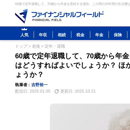
60歳で定年退職して、70歳から年金を受給する場合、この間の10年間の生活費
人気
年収
相続
税金
年金
保険
トップ
>
老後
>
定年・退職
60歳で定年退職して、70歳から年
はどうすればよいでしょうか？ ほ
ょうか？
執筆者 :
吉野裕一
配信日:
2025.01.05
更新日:
2025.10.21