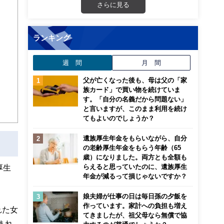
さらに見る
ランキング
週 間
月 間
父が亡くなった後も、母は父の「家
族カード」で買い物を続けていま
す。「自分の名義だから問題ない」
と言いますが、このまま利用を続け
てもよいのでしょうか？
遺族厚生年金をもらいながら、自分
の老齢厚生年金をもらう年齢（65
歳）になりました。両方とも全額も
らえると思っていたのに、遺族厚生
厚生
年金が減るって損じゃないですか？
娘夫婦が仕事の日は毎日孫の夕飯を
作っています。家計への負担も増え
れた女
てきましたが、祖父母なら無償で協
まれ