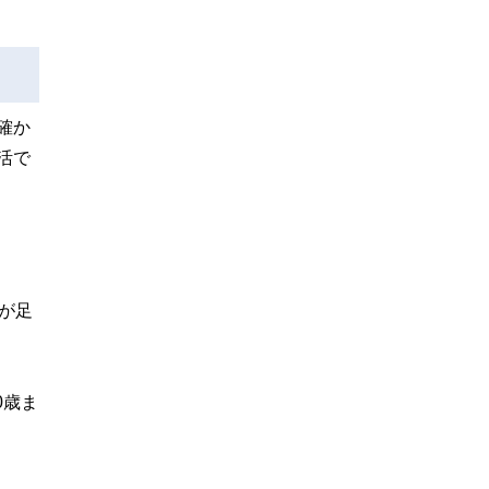
確か
活で
費が足
0歳ま