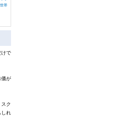
る世帯
だけで
株価が
リスク
もしれ