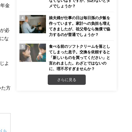
なくないはずですが、払わないとダ
民年金
メでしょうか？
娘夫婦が仕事の日は毎日孫の夕飯を
作っています。家計への負担も増え
てきましたが、祖父母なら無償で協
金が必
力するのが普通でしょうか？
円にな
食べる前のソフトクリームを落とし
てしまった息子。交換を依頼すると
「新しいものを買ってください」と
じよ
言われました。わざとではないの
に、理不尽すぎませんか？
さらに見る
いた方
くら