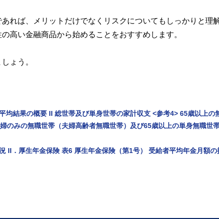
であれば、メリットだけでなくリスクについてもしっかりと理
性の高い金融商品から始めることをおすすめします。
ましょう。
均結果の概要 II 総世帯及び単身世帯の家計収支 <参考4> 65歳以上の
の夫婦のみの無職世帯（夫婦高齢者無職世帯）及び65歳以上の単身無職世
 II．厚生年金保険 表6 厚生年金保険（第1号） 受給者平均年金月額の