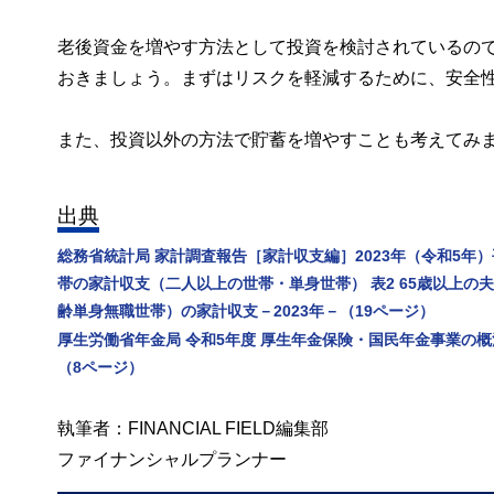
老後資金を増やす方法として投資を検討されているの
おきましょう。まずはリスクを軽減するために、安全
また、投資以外の方法で貯蓄を増やすことも考えてみ
出典
総務省統計局 家計調査報告［家計収支編］2023年（令和5年）平
帯の家計収支（二人以上の世帯・単身世帯） 表2 65歳以上
齢単身無職世帯）の家計収支－2023年－（19ページ）
厚生労働省年金局 令和5年度 厚生年金保険・国民年金事業の概況
（8ページ）
執筆者：FINANCIAL FIELD編集部
ファイナンシャルプランナー