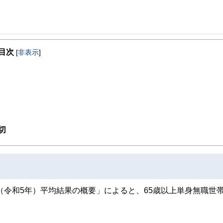
事を、日々の暮らしにどのような影響を与えるかという視点で、お金の知識がない方でも理
目次
[
非表示
]
取得者を中心に「お金や暮らし」に関する書籍・雑誌の編集経験者で構成され、企
線のコンテンツを追求しています。
ンナー、弁護士、税理士、宅地建物取引士、相続診断士、住宅ローンアドバイザー、DCプラ
スト、キャリアコンサルタントなど150名以上の有資格者を執筆者・監修者として
ンなどの話をわかりやすく発信している点です。
た執筆者・監修者による執筆体制を築くことで、内容のわかりやすさはもちろんの
切
ています。
のコンシェルジュを目指します。
（令和5年）平均結果の概要」によると、65歳以上単身無職世帯