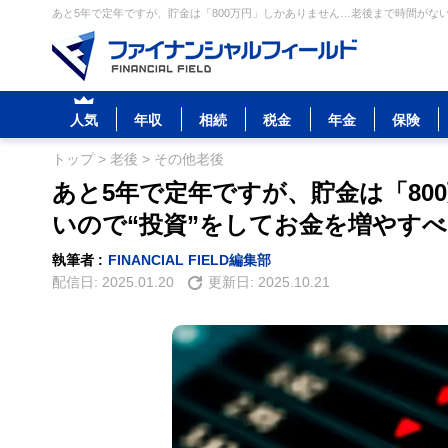
あと5年で定年ですが、貯金は「800万円」しかありません…老後まで時間がない
人気
年収
相続
税金
年金
保険
トップ
>
老後
>
その他老後
あと5年で定年ですが、貯金は「8
いので“投資”をしてお金を増やす
執筆者 :
FINANCIAL FIELD編集部
配信日:
2025.01.20
更新日:
2025.10.21