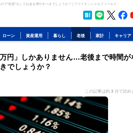
ので“投資”をしてお金を増やすべきでしょうか？ | ファイナンシャルフィールド
ローン
資産運用
暮らし
老後
家計
キャリア
00万円」しかありません…老後まで時間が
べきでしょうか？
この記事は約
3
分で読め