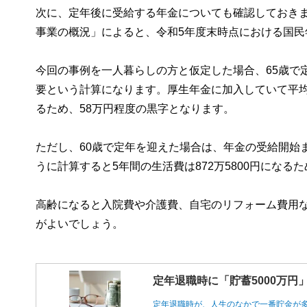
次に、定年後に受給する年金についても確認しておきま
事業の概況」によると、令和5年度末時点における国民年
今回の事例を一人暮らしの方と仮定した場合、65歳で定年
要という計算になります。厚生年金に加入していて平均程
るため、58万円程度の黒字となります。
ただし、60歳で定年を迎えた場合は、年金の受給開始
うに計算すると5年間の生活費は872万5800円になる
高齢になると入院費や介護費、自宅のリフォーム費用
がよいでしょう。
定年退職時に「貯蓄5000万
定年退職時が、人生のなかで一番貯金が