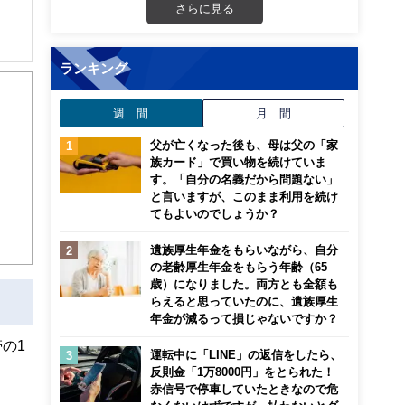
さらに見る
解でき
ランキング
画立
週 間
月 間
父が亡くなった後も、母は父の「家
ンナ
族カード」で買い物を続けていま
迎
す。「自分の名義だから問題ない」
と言いますが、このまま利用を続け
てもよいのでしょうか？
こ
遺族厚生年金をもらいながら、自分
の老齢厚生年金をもらう年齢（65
歳）になりました。両方とも全額も
らえると思っていたのに、遺族厚生
年金が減るって損じゃないですか？
の1
運転中に「LINE」の返信をしたら、
反則金「1万8000円」をとられた！
赤信号で停車していたときなので危