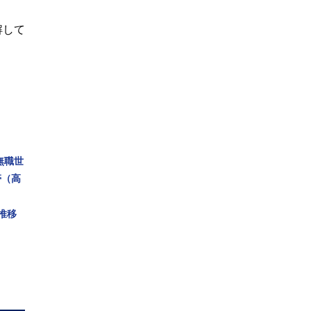
解して
無職世
帯（高
推移