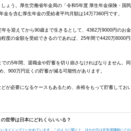
しょう。厚生労働省年金局の「令和5年度 厚生年金保険・国
金を含む厚生年金の受給者平均月額は14万7360円です。
を迎えてから90歳まで生きるとして、4362万9000円のお
度の金額を受給できるのであれば、25年間で4420万8000
までの5年間、退職金や貯蓄を切り崩さなければなりません。同
ため、900万円近くの貯蓄が減る可能性があります。
などが必要になるケースもあるため、余裕をもって貯蓄してお
円」の世帯は日本にどれくらいいる？
多いタイミングといわれています。このように聞くと、ほかの方は定年退職時にどの