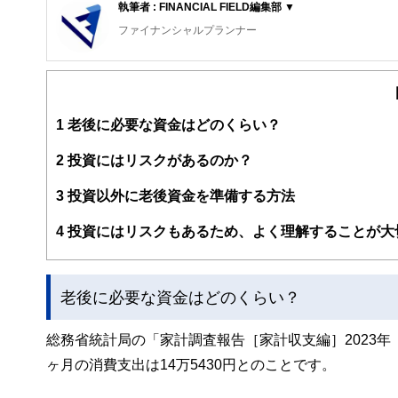
執筆者 : FINANCIAL FIELD編集部 ▼
ファイナンシャルプランナー
FinancialField編集部は、金融、経済に関する記
るようわかりやすく発信しています。
編集部のメンバーは、ファイナンシャルプランナーの資格
案から記事掲載まですべての工程に関わることで、読者目
1
老後に必要な資金はどのくらい？
FinancialFieldの特徴は、ファイナンシャルプラ
2
投資にはリスクがあるのか？
ー、公認会計士、社会保険労務士、行政書士、投資アナリ
え、むずかしく感じられる年金や税金、相続、保険、ロー
3
投資以外に老後資金を準備する方法
このように編集経験豊富なメンバーと金融や経済に精通し
4
投資にはリスクもあるため、よく理解することが大
と、読み応えのあるコンテンツと確かな情報発信を実現し
私たちは、快適でより良い生活のアイデアを提供するお金
老後に必要な資金はどのくらい？
総務省統計局の「家計調査報告［家計収支編］2023年
ヶ月の消費支出は14万5430円とのことです。