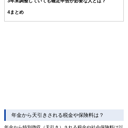
3
年末調整していても確定申告が必要な人とは？
FinancialFieldの特徴は、ファイナンシャルプランナー、弁
4
まとめ
護士、税理士、宅地建物取引士、相続診断士、住宅ローンア
ドバイザー、DCプランナー、公認会計士、社会保険労務
士、行政書士、投資アナリスト、キャリアコンサルタントな
ど150名以上の有資格者を執筆者・監修者として迎え、むず
かしく感じられる年金や税金、相続、保険、ローンなどの話
をわかりやすく発信している点です。
このように編集経験豊富なメンバーと金融や経済に精通した
執筆者・監修者による執筆体制を築くことで、内容のわかり
やすさはもちろんのこと、読み応えのあるコンテンツと確か
な情報発信を実現しています。
私たちは、快適でより良い生活のアイデアを提供するお金の
コンシェルジュを目指します。
年金から天引きされる税金や保険料は？
年金から特別徴収（天引き）される税金や社会保険料は以