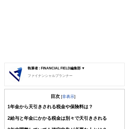
執筆者 : FINANCIAL FIELD編集部 ▼
ファイナンシャルプランナー
FinancialField編集部は、金融、経済に関する記事を、日々
の暮らしにどのような影響を与えるかという視点で、お金の
目次
知識がない方でも理解できるようわかりやすく発信していま
[
非表示
]
す。
1
年金から天引きされる税金や保険料は？
編集部のメンバーは、ファイナンシャルプランナーの資格取
得者を中心に「お金や暮らし」に関する書籍・雑誌の編集経
2
給与と年金にかかる税金は別々で天引きされる
験者で構成され、企画立案から記事掲載まですべての工程に
関わることで、読者目線のコンテンツを追求しています。