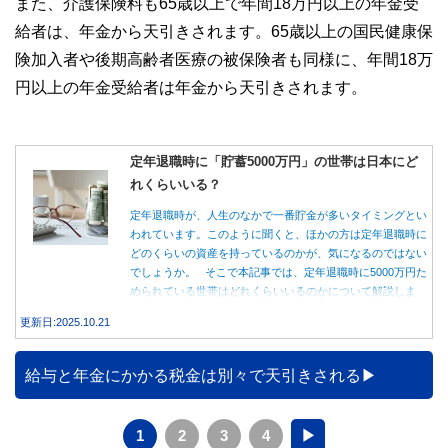
また、介護保険料も65歳以上で年間18万円以上の年金受
給者は、年金から天引きされます。65歳以上の国民健康保
険加入者や後期高齢者医療の被保険者も同様に、年間18万
円以上の年金受給者は年金から天引きされます。
定年退職時に「貯蓄5000万円」の世帯は日本にど
れくらいいる？
定年退職時が、人生のなかで一番貯金が多いタイミングとい
われています。このように聞くと、ほかの方は定年退職時に
どのくらいの資産を持っているのかが、気になるのではない
でしょうか。 そこで本記事では、定年退職時に5000万円た
められている世帯はどれくらいいるのかについて解説しま
す。
更新日:2025.10.21
給与と年金にかかる税金は別々で天引きされる
1
2
3
4
▶