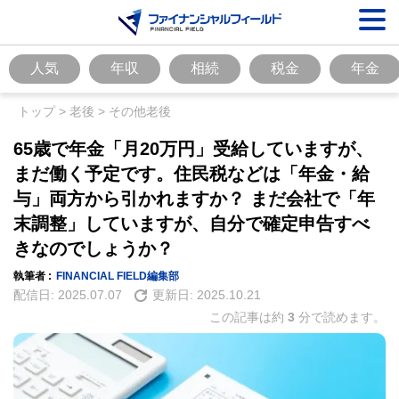
人気
年収
相続
税金
年金
トップ
>
老後
>
その他老後
65歳で年金「月20万円」受給していますが、
まだ働く予定です。住民税などは「年金・給
与」両方から引かれますか？ まだ会社で「年
末調整」していますが、自分で確定申告すべ
きなのでしょうか？
執筆者 :
FINANCIAL FIELD編集部
配信日:
2025.07.07
更新日:
2025.10.21
この記事は約
3
分で読めます。