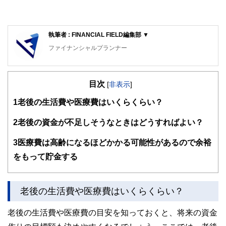
執筆者 : FINANCIAL FIELD編集部 ▼
ファイナンシャルプランナー
FinancialField編集部は、金融、経済に関する記事を、日々
の暮らしにどのような影響を与えるかという視点で、お金の
目次
知識がない方でも理解できるようわかりやすく発信していま
[
非表示
]
す。
1
老後の生活費や医療費はいくらくらい？
編集部のメンバーは、ファイナンシャルプランナーの資格取
得者を中心に「お金や暮らし」に関する書籍・雑誌の編集経
2
老後の資金が不足しそうなときはどうすればよい？
験者で構成され、企画立案から記事掲載まですべての工程に
関わることで、読者目線のコンテンツを追求しています。
3
医療費は高齢になるほどかかる可能性があるので余裕
FinancialFieldの特徴は、ファイナンシャルプランナー、弁
をもって貯金する
護士、税理士、宅地建物取引士、相続診断士、住宅ローンア
ドバイザー、DCプランナー、公認会計士、社会保険労務
士、行政書士、投資アナリスト、キャリアコンサルタントな
老後の生活費や医療費はいくらくらい？
ど150名以上の有資格者を執筆者・監修者として迎え、むず
かしく感じられる年金や税金、相続、保険、ローンなどの話
をわかりやすく発信している点です。
老後の生活費や医療費の目安を知っておくと、将来の資金
このように編集経験豊富なメンバーと金融や経済に精通した