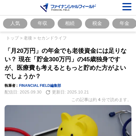
人気
年収
相続
税金
年金
トップ
>
老後
>
セカンドライフ
「月20万円」の年金でも老後資金には足りな
い？ 現在「貯金300万円」の45歳独身です
が、医療費も考えるともっと貯めた方がよい
でしょうか？
執筆者 :
FINANCIAL FIELD編集部
配信日:
2025.09.30
更新日:
2025.10.21
この記事は約
4
分で読めます。