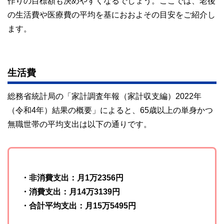
作りの目標額も決めやすくなるでしょう。ここでは、老後
執筆者・監修者による執筆体制を築くことで、内容のわかり
の生活費や医療費の平均を基におおよその目安をご紹介し
やすさはもちろんのこと、読み応えのあるコンテンツと確か
な情報発信を実現しています。
ます。
私たちは、快適でより良い生活のアイデアを提供するお金の
コンシェルジュを目指します。
生活費
総務省統計局の「家計調査年報（家計収支編）2022年
（令和4年）結果の概要」によると、65歳以上の単身かつ
無職世帯の平均支出は以下の通りです。
・非消費支出：月1万2356円
・消費支出：月14万3139円
・合計平均支出：月15万5495円