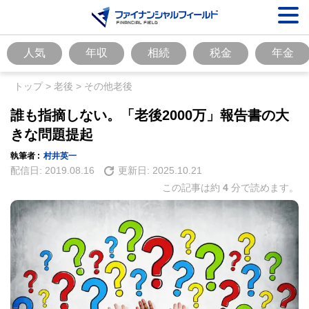
人気
年収
相続
税金
年金
トップ
>
老後
>
その他老後
誰も指摘しない。「老後2000万」報告書の大
きな問題提起
執筆者 :
村井英一
配信日:
2019.08.16
更新日:
2025.10.21
この記事は約
4
分で読めます。