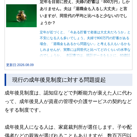
定年を目前に控え、夫婦の貯蓄は「800万円」しか
ありません。夫は「退職金も入るし大丈夫」と言
いますが、同世代の平均と比べると少ないのでし
ょうか？
定年が近づくと、「今ある貯蓄で老後は大丈夫だろうか」と
不安になる人も多いでしょう。夫婦で800万円の貯蓄がある
場合、「退職金もあるから問題ない」と考える人もいるかも
しれませんが、実際には同世代と比べてどのくらいの水準な
のでしょうか。 本記事では、統計データをもとに、60歳以
上世帯の平均的な貯蓄額や老後の家計収支を紹介しながら、
更新日:2026.08.09
貯蓄800万円で老後を迎える場合に確認しておきたいポイン
トを解説します。
現行の成年後見制度に対する問題提起
成年後見制度は、認知症などで判断能力が衰えた人に代わ
って、成年後見人が資産の管理や介護サービスの契約など
をする制度です。
成年後見人になる人は、家庭裁判所が選任します。子や配
偶者などの親族が選ばれることもありますが、数百万円以