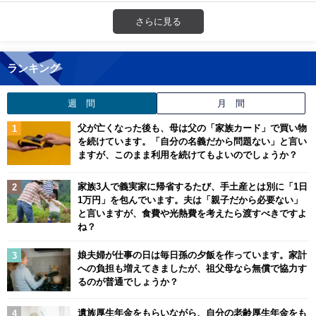
さらに見る
ランキング
週 間
月 間
父が亡くなった後も、母は父の「家族カード」で買い物
を続けています。「自分の名義だから問題ない」と言い
ますが、このまま利用を続けてもよいのでしょうか？
家族3人で義実家に帰省するたび、手土産とは別に「1日
1万円」を包んでいます。夫は「親子だから必要ない」
と言いますが、食費や光熱費を考えたら渡すべきですよ
ね？
娘夫婦が仕事の日は毎日孫の夕飯を作っています。家計
への負担も増えてきましたが、祖父母なら無償で協力す
るのが普通でしょうか？
遺族厚生年金をもらいながら、自分の老齢厚生年金をも