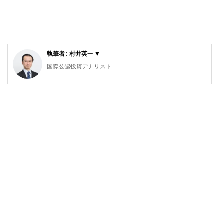
執筆者 : 村井英一 ▼
国際公認投資アナリスト
1級ファイナンシャル・プランニング技能士、日本証券アナ
リスト検定会員
大手証券会社で法人営業、個人営業、投資相談業務を担当。
2004年にファイナンシャル・プランナーとして独立し、相
談者の立場にたった顧客本位のコンサルタントを行う。特
に、ライフプランニング、資産運用、住宅ローンなどを得意
分野とする。近年は、ひきこもりや精神障害者家族の生活設
計、高齢者介護の問題などに注力している。