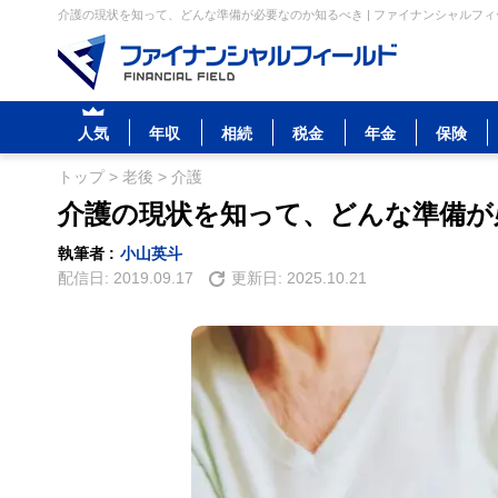
介護の現状を知って、どんな準備が必要なのか知るべき | ファイナンシャルフィ
人気
年収
相続
税金
年金
保険
トップ
>
老後
>
介護
介護の現状を知って、どんな準備が
執筆者 :
小山英斗
配信日:
2019.09.17
更新日:
2025.10.21