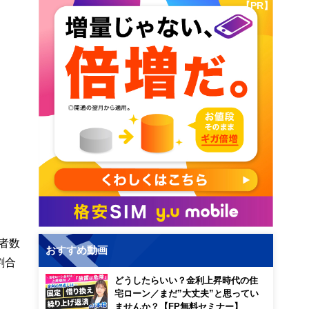
【PR】
者数
おすすめ動画
割合
どうしたらいい？金利上昇時代の住
宅ローン／まだ”大丈夫”と思ってい
ませんか？【FP無料セミナー】