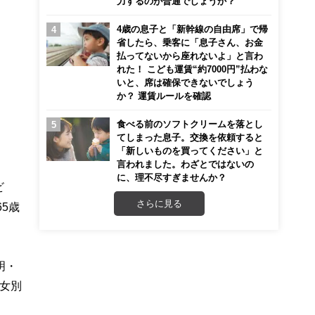
力するのが普通でしょうか？
4歳の息子と「新幹線の自由席」で帰
省したら、乗客に「息子さん、お金
払ってないから座れないよ」と言わ
れた！ こども運賃“約7000円”払わな
いと、席は確保できないでしょう
か？ 運賃ルールを確認
食べる前のソフトクリームを落とし
てしまった息子。交換を依頼すると
「新しいものを買ってください」と
言われました。わざとではないの
に、理不尽すぎませんか？
ビ
さらに見る
5歳
明・
女別