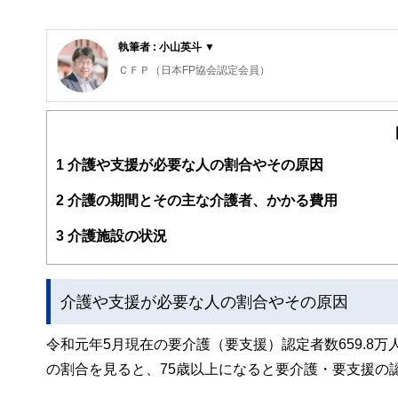
執筆者 : 小山英斗 ▼
ＣＦＰ（日本FP協会認定会員）
1級ＦＰ技能士（資産設計提案業務）
住宅ローンアドバイザー､住宅建築コーディネーター
未来が見えるね研究所 代表
座右の銘：虚静恬淡
1
介護や支援が必要な人の割合やその原因
好きなもの：旅行、建築、カフェ、散歩、今ここ
人生100年時代、これまでの「学校で出て社会人になり
2
介護の期間とその主な介護者、かかる費用
多様な選択肢がある中で自分のやりたい人生を生涯通じて
3
介護施設の状況
「未来が見えるね研究所」では、多くの人と多くの未来を
https://miraiken.amebaownd.com/
介護や支援が必要な人の割合やその原因
令和元年5月現在の要介護（要支援）認定者数659.8
の割合を見ると、75歳以上になると要介護・要支援の