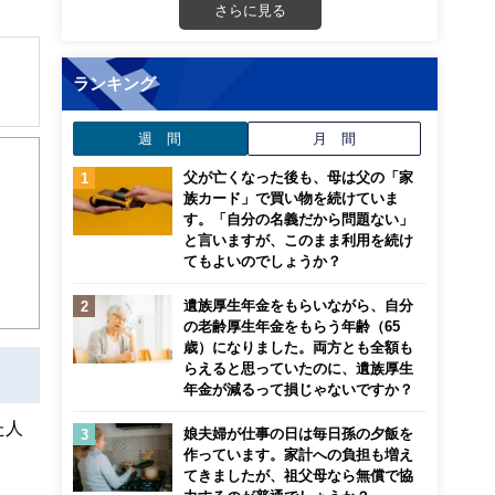
さらに見る
ランキング
週 間
月 間
父が亡くなった後も、母は父の「家
族カード」で買い物を続けていま
す。「自分の名義だから問題ない」
と言いますが、このまま利用を続け
らは
てもよいのでしょうか？
遺族厚生年金をもらいながら、自分
の老齢厚生年金をもらう年齢（65
歳）になりました。両方とも全額も
らえると思っていたのに、遺族厚生
年金が減るって損じゃないですか？
た人
娘夫婦が仕事の日は毎日孫の夕飯を
作っています。家計への負担も増え
てきましたが、祖父母なら無償で協