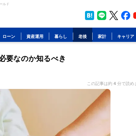
ールド
ローン
資産運用
暮らし
老後
家計
キャリア
必要なのか知るべき
この記事は約
4
分で読め