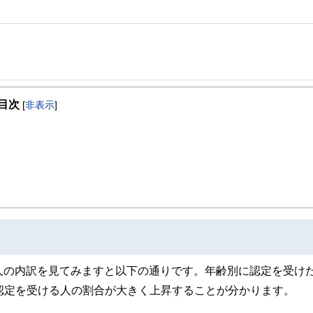
目次
[
非表示
]
家庭や家を持って定年そして老後」という単線的な考え方がなくなっていき、これか
どう実現させていくかがますます大事になってきます。
一緒に描いていきたいと思います。
万人の内訳を見てみますと以下の通りです。年齢別に認定を受け
認定を受ける人の割合が大きく上昇することが分かります。