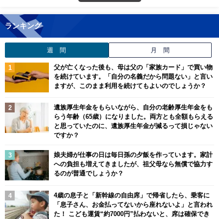
ランキング
週 間
月 間
父が亡くなった後も、母は父の「家族カード」で買い物
を続けています。「自分の名義だから問題ない」と言い
ますが、このまま利用を続けてもよいのでしょうか？
遺族厚生年金をもらいながら、自分の老齢厚生年金をも
らう年齢（65歳）になりました。両方とも全額もらえる
と思っていたのに、遺族厚生年金が減るって損じゃない
ですか？
娘夫婦が仕事の日は毎日孫の夕飯を作っています。家計
への負担も増えてきましたが、祖父母なら無償で協力す
るのが普通でしょうか？
4歳の息子と「新幹線の自由席」で帰省したら、乗客に
「息子さん、お金払ってないから座れないよ」と言われ
た！ こども運賃“約7000円”払わないと、席は確保でき