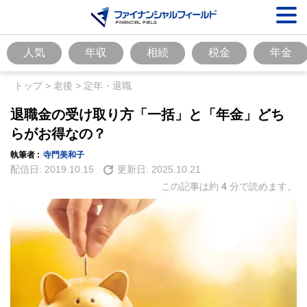
人気
年収
相続
税金
年金
トップ
>
老後
>
定年・退職
退職金の受け取り方「一括」と「年金」どち
らがお得なの？
執筆者 :
寺門美和子
配信日:
2019.10.15
更新日:
2025.10.21
この記事は約
4
分で読めます。