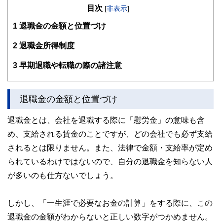
※確定拠出年金相談ねっと
目次
[
非表示
]
https://wiselife.biz/fp/mterakado/
女性のための電話相談『ボイスマルシェ』
1
退職金の金額と位置づけ
https://www.voicemarche.jp/advisers/781
2
退職金所得制度
3
早期退職や転職の際の諸注意
退職金の金額と位置づけ
退職金とは、会社を退職する際に「慰労金」の意味も含
め、支給される賃金のことですが、どの会社でも必ず支給
されるとは限りません。また、法律で金額・支給率が定め
られているわけではないので、自分の退職金を知らない人
が多いのも仕方ないでしょう。
しかし、「一生涯で必要なお金の計算」をする際に、この
退職金の金額がわからないと正しい数字がつかめません。