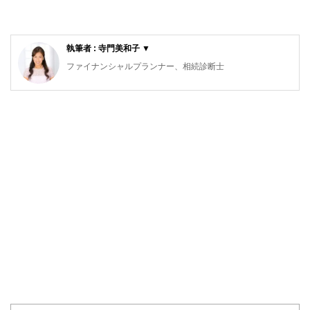
執筆者 : 寺門美和子 ▼
ファイナンシャルプランナー、相続診断士
公的保険アドバイザー／確定拠出年金相談ねっと認定FP
岡野あつこ師事®上級プロ夫婦問題カウンセラー
大手流通業界系のファッションビジネスを12年経験。ビジネ
スの面白さを体感するが、結婚を機に退職。その後夫の仕事
（整体）で、主にマネージメント・経営等、裏方を担当。マ
スコミでも話題となり、忙しい日々過ごす。しかし、20年後
に離婚。長い間従事した「からだ系ビジネス」では資格を有
しておらず『資格の大切さ』を実感し『人生のやり直し』を
決意。自らの経験を活かした夫婦問題カウンセラーの資格を
目指す中「離婚後の女性が自立する難しさ」を目のあたりに
する。また自らの財産分与の運用の未熟さの反省もあり研究
する中に、FPの仕事と出会う。『からだと心とお金』の幸
せは三つ巴。からだと心の癒しや健康法は巷に情報が充実し
身近なのに、なぜお金や資産の事はこんなに解りづらいのだ
ろう？特に女性には敷居が高い現実。「もっとやさしく、わ
かりやすくお金や資産の提案がしたい」という想いから、
FPの資格を取得。第二の成人式、40歳を迎えたことを機に
女性が資産運用について学び直す提案業務を行っている。