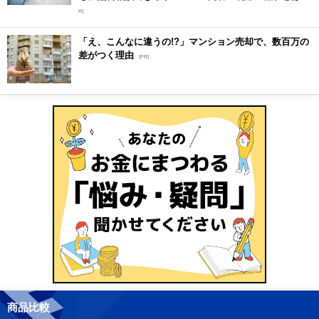
R]
「え、こんなに違うの!?」マンション売却で、数百万の
差がつく理由
[PR]
商品比較