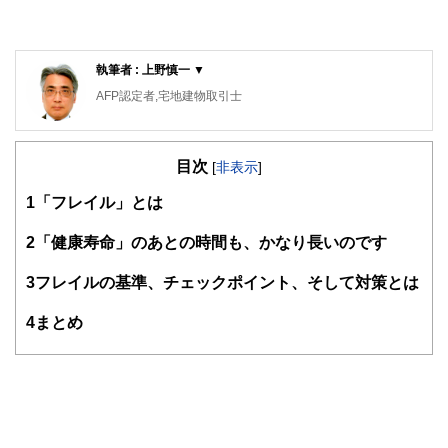
執筆者 : 上野慎一 ▼
AFP認定者,宅地建物取引士
不動産コンサルティングマスター,再開発プランナー
横浜市出身。1981年早稲田大学政治経済学部卒業後、大手
目次
不動産会社に勤務。2015年早期退職。自身の経験をベース
[
非表示
]
にしながら、資産運用・リタイアメント・セカンドライフな
1
「フレイル」とは
どのテーマに取り組んでいます。「人生は片道きっぷの旅の
ようなもの」をモットーに、折々に出掛けるお城巡りや居酒
屋巡りの旅が楽しみです。
2
「健康寿命」のあとの時間も、かなり長いのです
3
フレイルの基準、チェックポイント、そして対策とは
4
まとめ