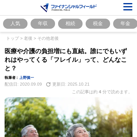
人気
年収
相続
税金
年金
トップ
>
老後
>
その他老後
医療や介護の負担増にも直結。誰にでもいず
れはやってくる「フレイル」って、どんなこ
と？
執筆者 :
上野慎一
配信日:
2020.09.09
更新日:
2025.10.21
この記事は約
4
分で読めます。