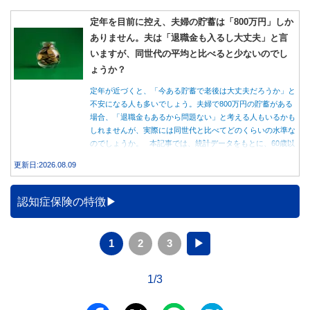
定年を目前に控え、夫婦の貯蓄は「800万円」しか
ありません。夫は「退職金も入るし大丈夫」と言
いますが、同世代の平均と比べると少ないのでし
ょうか？
定年が近づくと、「今ある貯蓄で老後は大丈夫だろうか」と
不安になる人も多いでしょう。夫婦で800万円の貯蓄がある
場合、「退職金もあるから問題ない」と考える人もいるかも
しれませんが、実際には同世代と比べてどのくらいの水準な
のでしょうか。 本記事では、統計データをもとに、60歳以
上世帯の平均的な貯蓄額や老後の家計収支を紹介しながら、
更新日:2026.08.09
貯蓄800万円で老後を迎える場合に確認しておきたいポイン
トを解説します。
認知症保険の特徴
1
2
3
▶
1/3