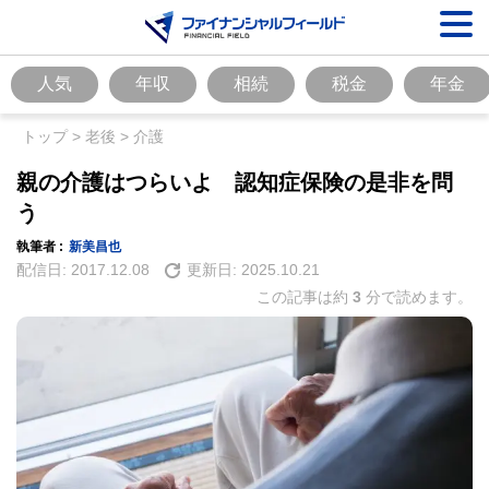
人気
年収
相続
税金
年金
トップ
>
老後
>
介護
親の介護はつらいよ 認知症保険の是非を問
う
執筆者 :
新美昌也
配信日:
2017.12.08
更新日:
2025.10.21
この記事は約
3
分で読めます。