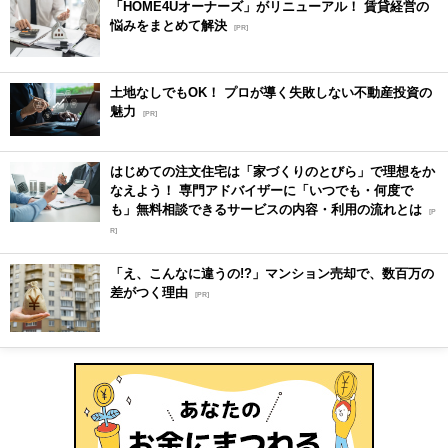
「HOME4Uオーナーズ」がリニューアル！ 賃貸経営の
悩みをまとめて解決
[PR]
土地なしでもOK！ プロが導く失敗しない不動産投資の
魅力
[PR]
はじめての注文住宅は「家づくりのとびら」で理想をか
なえよう！ 専門アドバイザーに「いつでも・何度で
も」無料相談できるサービスの内容・利用の流れとは
[P
R]
「え、こんなに違うの!?」マンション売却で、数百万の
差がつく理由
[PR]