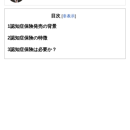
ライフプラン・キャッシュフロー分析に基づいた家計相談を
得意とする。法人営業をしていた経験から経営者からの相談
目次
が多い。教育資金、住宅購入、年金、資産運用、保険、離婚
[
非表示
]
のお金などをテーマとしたセミナーや個別相談も多数実施し
1
認知症保険発売の背景
ている。教育資金をテーマにした講演は延べ800校以上の高
校で実施。
また、保険や介護のお金に詳しいファイナンシャル・プラン
2
認知症保険の特徴
ナーとしてテレビや新聞、雑誌の取材にも多数協力してい
る。共著に「これで安心！入院・介護のお金」（技術評論
3
認知症保険は必要か？
社）がある。
http://fp-trc.com/