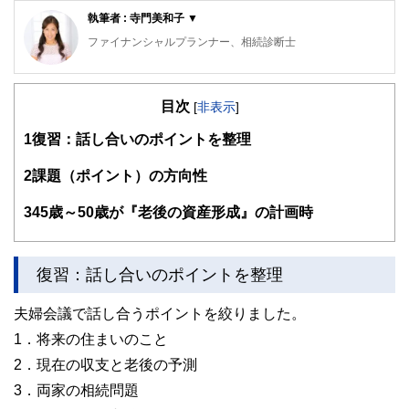
執筆者 : 寺門美和子 ▼
ファイナンシャルプランナー、相続診断士
公的保険アドバイザー／確定拠出年金相談ねっと認定FP
岡野あつこ師事®上級プロ夫婦問題カウンセラー
目次
大手流通業界系のファッションビジネスを12年経験。ビジネ
[
非表示
]
スの面白さを体感するが、結婚を機に退職。その後夫の仕事
1
復習：話し合いのポイントを整理
（整体）で、主にマネージメント・経営等、裏方を担当。マ
スコミでも話題となり、忙しい日々過ごす。しかし、20年後
に離婚。長い間従事した「からだ系ビジネス」では資格を有
2
課題（ポイント）の方向性
しておらず『資格の大切さ』を実感し『人生のやり直し』を
決意。自らの経験を活かした夫婦問題カウンセラーの資格を
3
45歳～50歳が『老後の資産形成』の計画時
目指す中「離婚後の女性が自立する難しさ」を目のあたりに
する。また自らの財産分与の運用の未熟さの反省もあり研究
する中に、FPの仕事と出会う。『からだと心とお金』の幸
せは三つ巴。からだと心の癒しや健康法は巷に情報が充実し
復習：話し合いのポイントを整理
身近なのに、なぜお金や資産の事はこんなに解りづらいのだ
ろう？特に女性には敷居が高い現実。「もっとやさしく、わ
夫婦会議で話し合うポイントを絞りました。
かりやすくお金や資産の提案がしたい」という想いから、
FPの資格を取得。第二の成人式、40歳を迎えたことを機に
1．将来の住まいのこと
女性が資産運用について学び直す提案業務を行っている。
2．現在の収支と老後の予測
※確定拠出年金相談ねっと
https://wiselife.biz/fp/mterakado/
3．両家の相続問題
女性のための電話相談『ボイスマルシェ』