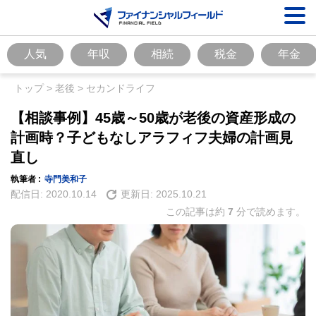
人気
年収
相続
税金
年金
トップ
>
老後
>
セカンドライフ
【相談事例】45歳～50歳が老後の資産形成の
計画時？子どもなしアラフィフ夫婦の計画見
直し
執筆者 :
寺門美和子
配信日:
2020.10.14
更新日:
2025.10.21
この記事は約
7
分で読めます。