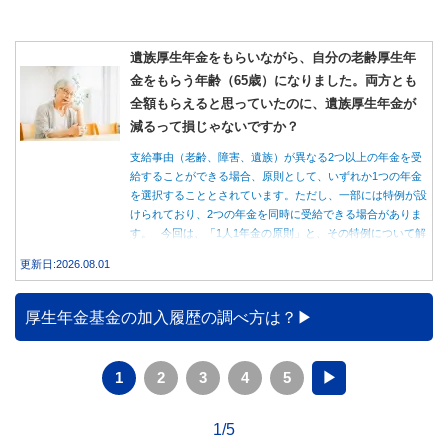
遺族厚生年金をもらいながら、自分の老齢厚生年
金をもらう年齢（65歳）になりました。両方とも
全額もらえると思っていたのに、遺族厚生年金が
減るって損じゃないですか？
支給事由（老齢、障害、遺族）が異なる2つ以上の年金を受
給することができる場合、原則として、いずれか1つの年金
を選択することとされています。ただし、一部には特例が設
けられており、2つの年金を同時に受給できる場合がありま
す。 今回は、「1人1年金の原則」と、その特例について解
説します。
更新日:2026.08.01
厚生年金基金の加入履歴の調べ方は？
1
2
3
4
5
▶
1/5