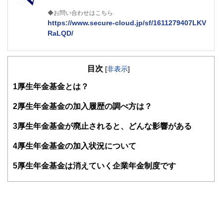
◆お問い合わせはこちら
https://www.secure-cloud.jp/sf/1611279407LKV
RaLQD/
２級ファイナンシャルプランナー
大学在学中から行政書士、２級FP技能士、宅建士の資格を
目次
活かして活動を始める。
[
非表示
]
現在では行政書士・ファイナンシャルプランナーとして活躍
1
厚生年金基金とは？
する傍ら、フリーライターとして精力的に活動中。広範な知
識をもとに市民法務から企業法務まで幅広く手掛ける。
2
厚生年金基金の加入履歴の調べ方は？
3
厚生年金基金が廃止されると、どんな影響がある
4
厚生年金基金の加入状況について
5
厚生年金基金は消えていく企業年金制度です