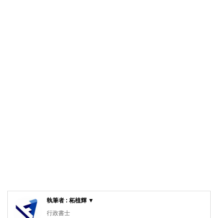
執筆者 : 柘植輝 ▼
行政書士