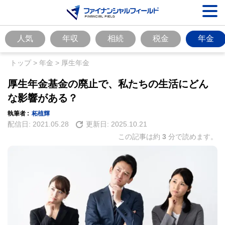
人気
年収
相続
税金
年金
トップ
>
年金
>
厚生年金
厚生年金基金の廃止で、私たちの生活にどん
な影響がある？
執筆者 :
柘植輝
配信日:
2021.05.28
更新日:
2025.10.21
この記事は約
3
分で読めます。