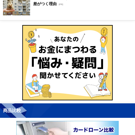
差がつく理由
[PR]
商品比較