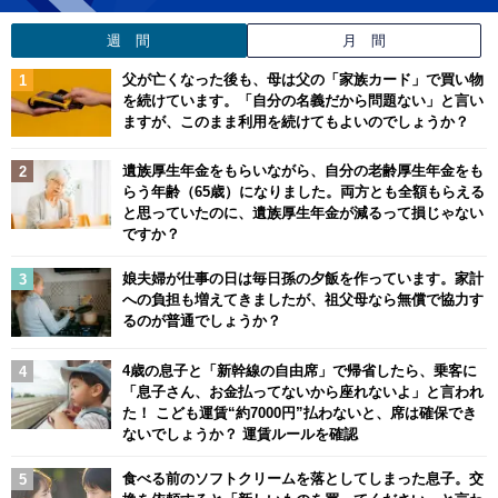
週 間
月 間
父が亡くなった後も、母は父の「家族カード」で買い物
を続けています。「自分の名義だから問題ない」と言い
ますが、このまま利用を続けてもよいのでしょうか？
遺族厚生年金をもらいながら、自分の老齢厚生年金をも
らう年齢（65歳）になりました。両方とも全額もらえる
と思っていたのに、遺族厚生年金が減るって損じゃない
ですか？
娘夫婦が仕事の日は毎日孫の夕飯を作っています。家計
への負担も増えてきましたが、祖父母なら無償で協力す
るのが普通でしょうか？
4歳の息子と「新幹線の自由席」で帰省したら、乗客に
「息子さん、お金払ってないから座れないよ」と言われ
た！ こども運賃“約7000円”払わないと、席は確保でき
ないでしょうか？ 運賃ルールを確認
食べる前のソフトクリームを落としてしまった息子。交