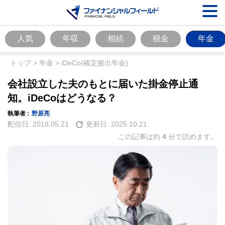
人気
年収
相続
税金
年金
トップ
>
年金
>
iDeCo(確定拠出年金)
会社設立した夫のもとに届いた掛金停止通
知。iDeCoはどうなる？
執筆者 :
野原亮
配信日:
2018.05.21
更新日:
2025.10.21
この記事は約
4
分で読めます。