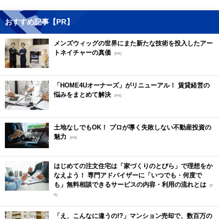
おすすめ記事【PR】
メンズウィッグの世界にまた新たな技術を投入したアー
トネイチャーの真価
[PR]
「HOME4Uオーナーズ」がリニューアル！ 賃貸経営の
悩みをまとめて解決
[PR]
土地なしでもOK！ プロが導く失敗しない不動産投資の
魅力
[PR]
はじめての注文住宅は「家づくりのとびら」で理想をか
なえよう！ 専門アドバイザーに「いつでも・何度で
も」無料相談できるサービスの内容・利用の流れとは
[P
R]
「え、こんなに違うの!?」マンション売却で、数百万の