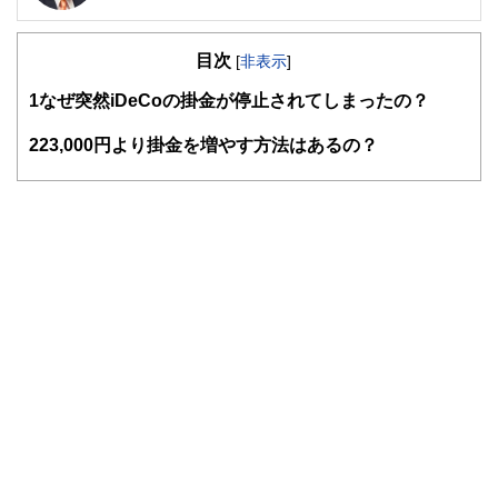
確定拠出年金創造機構代表
https://wiselife.biz/fp/rnohara/
目次
現東証1部上場の証券会社に入社後、個人営業・株式ディー
[
非表示
]
ラーとして従事。口座残高が当初20万円のお客様が2,000万
1
なぜ突然iDeCoの掛金が停止されてしまったの？
円になったことも。その後、営業マーケティング会社に転
職。生涯担当顧客は1,000名超。 2016年に確定拠出年金専門
のファイナンシャルプランナーとして開業。法人への企業型
2
23,000円より掛金を増やす方法はあるの？
確定拠出年金制度の導入を中心に、個人型確定拠出年金
iDeCo（イデコ）制度の普及にも努めている。生活に密着し
たお金の話は「人生有限、貯蓄無限」と考え、公的年金や資
産運用のアドバイスも。2017年、DVD「一人社長・夫婦経
営の社長のための確定拠出年金」を出版
https://www.amazon.co.jp/dp/B073JFYMQV