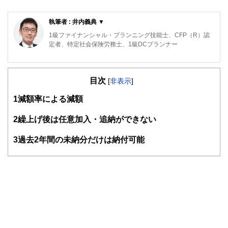
執筆者 : 井内義典 ▼
1級ファイナンシャル・プランニング技能士、CFP（R）認
定者、特定社会保険労務士、1級DCプランナー
専門は公的年金で、活動拠点は横浜。これまで公的年金につ
いてのFP個別相談、金融機関での相談などに従事してきた
目次
ほか、社労士向け・FP向け・地方自治体職員向けの教育研
[
非表示
]
修や、専門誌等での執筆も行ってきています。
1
減額率による減額
日本年金学会会員、㈱服部年金企画講師、ＦＰ相談ねっと認
定ＦＰ（
https://fpsdn.net/fp/yinouchi/
）。
2
繰上げ後は任意加入・追納ができない
3
過去2年間の未納分だけは納付可能