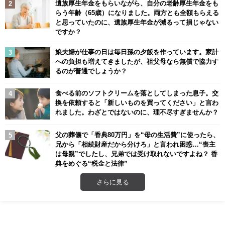
遺族厚生年金をもらいながら、自分の老齢厚生年金をも
らう年齢（65歳）になりました。両方とも全額もらえる
と思っていたのに、遺族厚生年金が減るって損じゃない
ですか？
娘夫婦が仕事の日は毎日孫の夕飯を作っています。家計
への負担も増えてきましたが、祖父母なら無償で協力す
るのが普通でしょうか？
食べる前のソフトクリームを落としてしまった息子。交
換を依頼すると「新しいものを買ってください」と言わ
れました。わざとではないのに、理不尽すぎませんか？
父の葬儀で「香典80万円」を“母の生活費”に使ったら、
兄から「相続財産だから分けろ」と言われ困惑…“喪主
は母親”でしたし、兄弟では受け取れないですよね？ 香
典をめぐる“税金と法律”
さらに見る