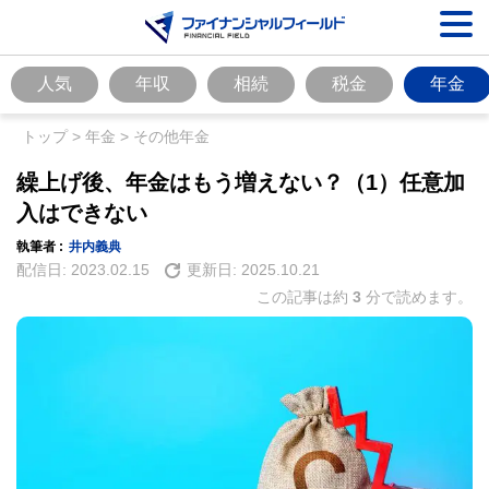
人気
年収
相続
税金
年金
トップ
>
年金
>
その他年金
繰上げ後、年金はもう増えない？（1）任意加
入はできない
執筆者 :
井内義典
配信日:
2023.02.15
更新日:
2025.10.21
この記事は約
3
分で読めます。