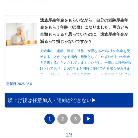
遺族厚生年金をもらいながら、自分の老齢厚生年
金をもらう年齢（65歳）になりました。両方とも
全額もらえると思っていたのに、遺族厚生年金が
減るって損じゃないですか？
支給事由（老齢、障害、遺族）が異なる2つ以上の年金を受
給することができる場合、原則として、いずれか1つの年金
を選択することとされています。ただし、一部には特例が設
けられており、2つの年金を同時に受給できる場合がありま
す。 今回は、「1人1年金の原則」と、その特例について解
説します。
更新日:2026.08.01
繰上げ後は任意加入・追納ができない
1
2
3
▶
1/3