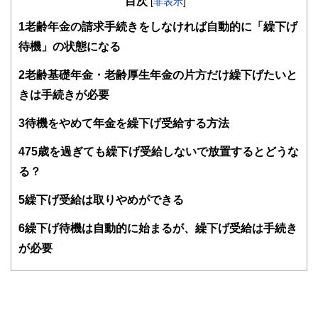
目次
知識がない方でも理解できるようわかりやすく発信していま
[
非表示
]
す。
1
老齢年金の請求手続きをしなければ自動的に「繰下げ
編集部のメンバーは、ファイナンシャルプランナーの資格取
待機」の状態になる
得者を中心に「お金や暮らし」に関する書籍・雑誌の編集経
験者で構成され、企画立案から記事掲載まですべての工程に
2
老齢基礎年金・老齢厚生年金の片方だけ繰下げたいと
関わることで、読者目線のコンテンツを追求しています。
きは手続きが必要
FinancialFieldの特徴は、ファイナンシャルプランナー、弁
護士、税理士、宅地建物取引士、相続診断士、住宅ローンア
3
待機をやめて年金を繰下げ受給する方法
ドバイザー、DCプランナー、公認会計士、社会保険労務
士、行政書士、投資アナリスト、キャリアコンサルタントな
4
75歳を過ぎても繰下げ受給しないで放置するとどうな
ど150名以上の有資格者を執筆者・監修者として迎え、むず
かしく感じられる年金や税金、相続、保険、ローンなどの話
る？
をわかりやすく発信している点です。
5
繰下げ受給は取りやめができる
このように編集経験豊富なメンバーと金融や経済に精通した
執筆者・監修者による執筆体制を築くことで、内容のわかり
やすさはもちろんのこと、読み応えのあるコンテンツと確か
6
繰下げ待機は自動的に始まるが、繰下げ受給は手続き
な情報発信を実現しています。
が必要
私たちは、快適でより良い生活のアイデアを提供するお金の
コンシェルジュを目指します。