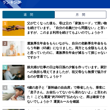
ランキング
週 間
月 間
父が亡くなった後も、母は父の「家族カード」で買い物
を続けています。「自分の名義だから問題ない」と言い
ますが、このまま利用を続けてもよいのでしょうか？
遺族厚生年金をもらいながら、自分の老齢厚生年金をも
らう年齢（65歳）になりました。両方とも全額もらえる
と思っていたのに、遺族厚生年金が減るって損じゃない
ですか？
娘夫婦が仕事の日は毎日孫の夕飯を作っています。家計
への負担も増えてきましたが、祖父母なら無償で協力す
るのが普通でしょうか？
4歳の息子と「新幹線の自由席」で帰省したら、乗客に
「息子さん、お金払ってないから座れないよ」と言われ
た！ こども運賃“約7000円”払わないと、席は確保でき
ないでしょうか？ 運賃ルールを確認