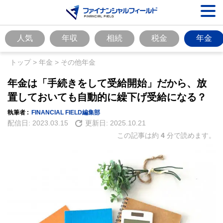
人気
年収
相続
税金
年金
トップ
>
年金
>
その他年金
年金は「手続きをして受給開始」だから、放
置しておいても自動的に繰下げ受給になる？
執筆者 :
FINANCIAL FIELD編集部
配信日:
2023.03.15
更新日:
2025.10.21
この記事は約
4
分で読めます。