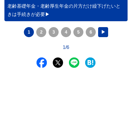
老齢基礎年金・老齢厚生年金の片方だけ繰下げたいと
きは手続きが必要
1
2
3
4
5
6
▶
1/6