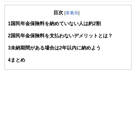
FinancialField編集部は、金融、経済に関する記事を、日々
の暮らしにどのような影響を与えるかという視点で、お金の
目次
知識がない方でも理解できるようわかりやすく発信していま
[
非表示
]
す。
1
国民年金保険料を納めていない人は約2割
編集部のメンバーは、ファイナンシャルプランナーの資格取
得者を中心に「お金や暮らし」に関する書籍・雑誌の編集経
2
国民年金保険料を支払わないデメリットとは？
験者で構成され、企画立案から記事掲載まですべての工程に
関わることで、読者目線のコンテンツを追求しています。
3
未納期間がある場合は2年以内に納めよう
FinancialFieldの特徴は、ファイナンシャルプランナー、弁
4
まとめ
護士、税理士、宅地建物取引士、相続診断士、住宅ローンア
ドバイザー、DCプランナー、公認会計士、社会保険労務
士、行政書士、投資アナリスト、キャリアコンサルタントな
ど150名以上の有資格者を執筆者・監修者として迎え、むず
かしく感じられる年金や税金、相続、保険、ローンなどの話
をわかりやすく発信している点です。
このように編集経験豊富なメンバーと金融や経済に精通した
執筆者・監修者による執筆体制を築くことで、内容のわかり
やすさはもちろんのこと、読み応えのあるコンテンツと確か
な情報発信を実現しています。
私たちは、快適でより良い生活のアイデアを提供するお金の
コンシェルジュを目指します。