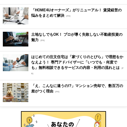
「HOME4Uオーナーズ」がリニューアル！ 賃貸経営の
悩みをまとめて解決
[PR]
土地なしでもOK！ プロが導く失敗しない不動産投資の
魅力
[PR]
はじめての注文住宅は「家づくりのとびら」で理想をか
なえよう！ 専門アドバイザーに「いつでも・何度で
も」無料相談できるサービスの内容・利用の流れとは
[P
R]
「え、こんなに違うの!?」マンション売却で、数百万の
差がつく理由
[PR]