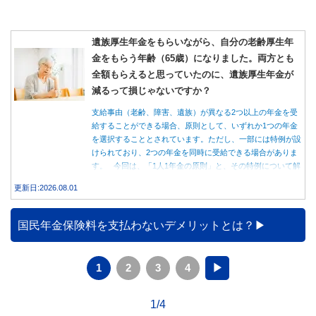
遺族厚生年金をもらいながら、自分の老齢厚生年
金をもらう年齢（65歳）になりました。両方とも
全額もらえると思っていたのに、遺族厚生年金が
減るって損じゃないですか？
支給事由（老齢、障害、遺族）が異なる2つ以上の年金を受
給することができる場合、原則として、いずれか1つの年金
を選択することとされています。ただし、一部には特例が設
けられており、2つの年金を同時に受給できる場合がありま
す。 今回は、「1人1年金の原則」と、その特例について解
説します。
更新日:2026.08.01
国民年金保険料を支払わないデメリットとは？
1
2
3
4
▶
1/4