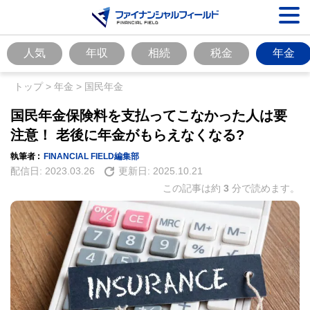
人気
年収
相続
税金
年金
トップ
>
年金
>
国民年金
国民年金保険料を支払ってこなかった人は要
注意！ 老後に年金がもらえなくなる?
執筆者 :
FINANCIAL FIELD編集部
配信日:
2023.03.26
更新日:
2025.10.21
この記事は約
3
分で読めます。