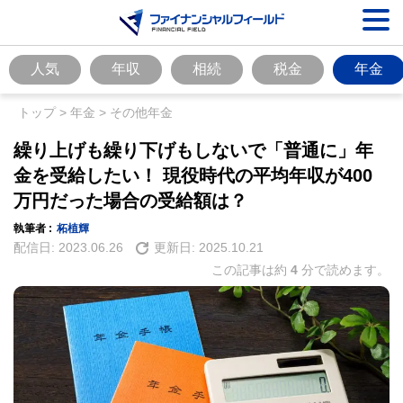
人気
年収
相続
税金
年金
トップ
>
年金
>
その他年金
繰り上げも繰り下げもしないで「普通に」年
金を受給したい！ 現役時代の平均年収が400
万円だった場合の受給額は？
執筆者 :
柘植輝
配信日:
2023.06.26
更新日:
2025.10.21
この記事は約
4
分で読めます。