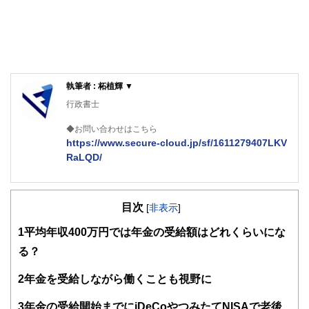
執筆者 : 柘植輝 ▼
行政書士
◆お問い合わせはこちら
https://www.secure-cloud.jp/sf/1611279407LKV
RaLQD/
２級ファイナンシャルプランナー
大学在学中から行政書士、２級FP技能士、宅建士の資格を
目次
活かして活動を始める。
[
非表示
]
現在では行政書士・ファイナンシャルプランナーとして活躍
1
平均年収400万円では年金の受給額はどれくらいにな
する傍ら、フリーライターとして精力的に活動中。広範な知
識をもとに市民法務から企業法務まで幅広く手掛ける。
る？
2
年金を受給しながら働くことも視野に
3
年金の受給開始までにiDeCoやつみたてNISAで老後