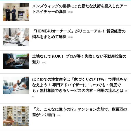
メンズウィッグの世界にまた新たな技術を投入したアー
トネイチャーの真価
[PR]
「HOME4Uオーナーズ」がリニューアル！ 賃貸経営の
悩みをまとめて解決
[PR]
土地なしでもOK！ プロが導く失敗しない不動産投資の
魅力
[PR]
はじめての注文住宅は「家づくりのとびら」で理想をか
なえよう！ 専門アドバイザーに「いつでも・何度で
も」無料相談できるサービスの内容・利用の流れとは
[P
R]
「え、こんなに違うの!?」マンション売却で、数百万の
差がつく理由
[PR]