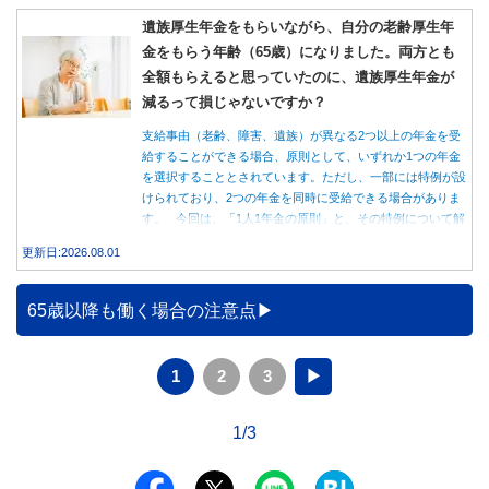
遺族厚生年金をもらいながら、自分の老齢厚生年
金をもらう年齢（65歳）になりました。両方とも
全額もらえると思っていたのに、遺族厚生年金が
減るって損じゃないですか？
支給事由（老齢、障害、遺族）が異なる2つ以上の年金を受
給することができる場合、原則として、いずれか1つの年金
を選択することとされています。ただし、一部には特例が設
けられており、2つの年金を同時に受給できる場合がありま
す。 今回は、「1人1年金の原則」と、その特例について解
説します。
更新日:2026.08.01
65歳以降も働く場合の注意点
1
2
3
▶
1/3