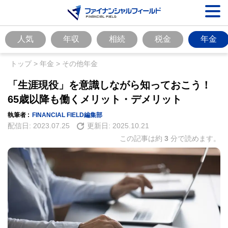
人気
年収
相続
税金
年金
トップ
>
年金
>
その他年金
「生涯現役」を意識しながら知っておこう！
65歳以降も働くメリット・デメリット
執筆者 :
FINANCIAL FIELD編集部
配信日:
2023.07.25
更新日:
2025.10.21
この記事は約
3
分で読めます。