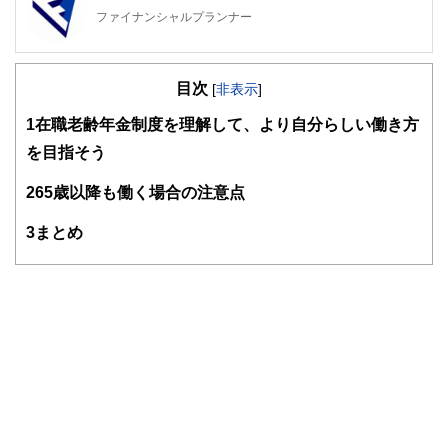
ファイナンシャルプランナー
FinancialField編集部は、金融、経済に関する記事を、日々
の暮らしにどのような影響を与えるかという視点で、お金の
目次
知識がない方でも理解できるようわかりやすく発信していま
[
非表示
]
す。
1
在職老齢年金制度を理解して、より自分らしい働き方
編集部のメンバーは、ファイナンシャルプランナーの資格取
を目指そう
得者を中心に「お金や暮らし」に関する書籍・雑誌の編集経
験者で構成され、企画立案から記事掲載まですべての工程に
2
65歳以降も働く場合の注意点
関わることで、読者目線のコンテンツを追求しています。
FinancialFieldの特徴は、ファイナンシャルプランナー、弁
3
まとめ
護士、税理士、宅地建物取引士、相続診断士、住宅ローンア
ドバイザー、DCプランナー、公認会計士、社会保険労務
士、行政書士、投資アナリスト、キャリアコンサルタントな
ど150名以上の有資格者を執筆者・監修者として迎え、むず
かしく感じられる年金や税金、相続、保険、ローンなどの話
をわかりやすく発信している点です。
このように編集経験豊富なメンバーと金融や経済に精通した
執筆者・監修者による執筆体制を築くことで、内容のわかり
やすさはもちろんのこと、読み応えのあるコンテンツと確か
な情報発信を実現しています。