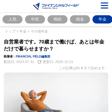
人気
年収
相続
税金
年金
トップ
>
年金
>
その他年金
自営業者です。70歳まで働けば、あとは年金
だけで暮らせますか？
執筆者 :
FINANCIAL FIELD編集部
配信日:
2023.07.31
更新日:
2025.10.21
この記事は約
4
分で読めます。