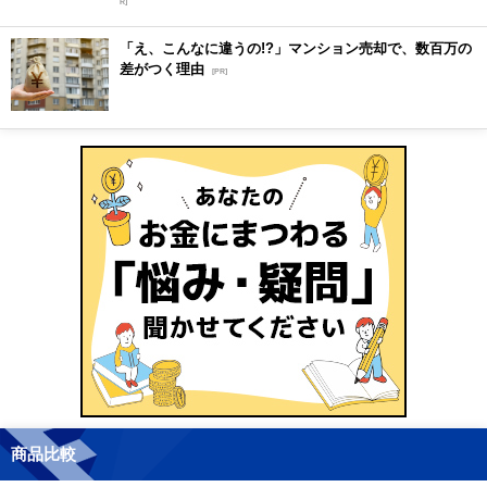
R]
「え、こんなに違うの!?」マンション売却で、数百万の
差がつく理由
[PR]
商品比較