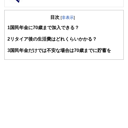
FinancialField編集部は、金融、経済に関する記事を、日々
の暮らしにどのような影響を与えるかという視点で、お金の
目次
知識がない方でも理解できるようわかりやすく発信していま
[
非表示
]
す。
1
国民年金に70歳まで加入できる？
編集部のメンバーは、ファイナンシャルプランナーの資格取
得者を中心に「お金や暮らし」に関する書籍・雑誌の編集経
2
リタイア後の生活費はどれくらいかかる？
験者で構成され、企画立案から記事掲載まですべての工程に
関わることで、読者目線のコンテンツを追求しています。
3
国民年金だけでは不安な場合は70歳までに貯蓄を
FinancialFieldの特徴は、ファイナンシャルプランナー、弁
護士、税理士、宅地建物取引士、相続診断士、住宅ローンア
ドバイザー、DCプランナー、公認会計士、社会保険労務
士、行政書士、投資アナリスト、キャリアコンサルタントな
ど150名以上の有資格者を執筆者・監修者として迎え、むず
かしく感じられる年金や税金、相続、保険、ローンなどの話
をわかりやすく発信している点です。
このように編集経験豊富なメンバーと金融や経済に精通した
執筆者・監修者による執筆体制を築くことで、内容のわかり
やすさはもちろんのこと、読み応えのあるコンテンツと確か
な情報発信を実現しています。
私たちは、快適でより良い生活のアイデアを提供するお金の
コンシェルジュを目指します。