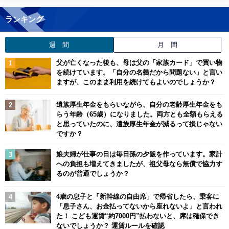
ランキング
週 間
月 間
父が亡くなった後も、母は父の「家族カード」で買い物
を続けています。「自分の名義だから問題ない」と言い
ますが、このまま利用を続けてもよいのでしょうか？
遺族厚生年金をもらいながら、自分の老齢厚生年金をも
らう年齢（65歳）になりました。両方とも全額もらえる
と思っていたのに、遺族厚生年金が減るって損じゃない
ですか？
娘夫婦が仕事の日は毎日孫の夕飯を作っています。家計
への負担も増えてきましたが、祖父母なら無償で協力す
るのが普通でしょうか？
4歳の息子と「新幹線の自由席」で帰省したら、乗客に
「息子さん、お金払ってないから座れないよ」と言われ
た！ こども運賃“約7000円”払わないと、席は確保でき
ないでしょうか？ 運賃ルールを確認