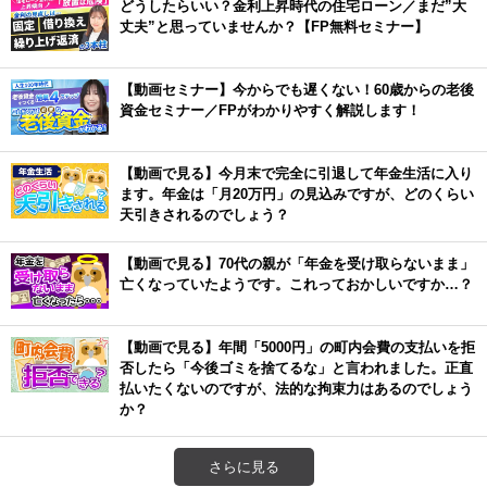
どうしたらいい？金利上昇時代の住宅ローン／まだ”大
丈夫”と思っていませんか？【FP無料セミナー】
【動画セミナー】今からでも遅くない！60歳からの老後
資金セミナー／FPがわかりやすく解説します！
【動画で見る】今月末で完全に引退して年金生活に入り
ます。年金は「月20万円」の見込みですが、どのくらい
天引きされるのでしょう？
【動画で見る】70代の親が「年金を受け取らないまま」
亡くなっていたようです。これっておかしいですか…？
【動画で見る】年間「5000円」の町内会費の支払いを拒
否したら「今後ゴミを捨てるな」と言われました。正直
払いたくないのですが、法的な拘束力はあるのでしょう
か？
さらに見る