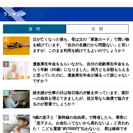
ランキング
週 間
月 間
父が亡くなった後も、母は父の「家族カード」で買い物
を続けています。「自分の名義だから問題ない」と言い
ますが、このまま利用を続けてもよいのでしょうか？
遺族厚生年金をもらいながら、自分の老齢厚生年金をも
らう年齢（65歳）になりました。両方とも全額もらえる
と思っていたのに、遺族厚生年金が減るって損じゃない
ですか？
娘夫婦が仕事の日は毎日孫の夕飯を作っています。家計
への負担も増えてきましたが、祖父母なら無償で協力す
るのが普通でしょうか？
4歳の息子と「新幹線の自由席」で帰省したら、乗客に
「息子さん、お金払ってないから座れないよ」と言われ
た！ こども運賃“約7000円”払わないと、席は確保でき