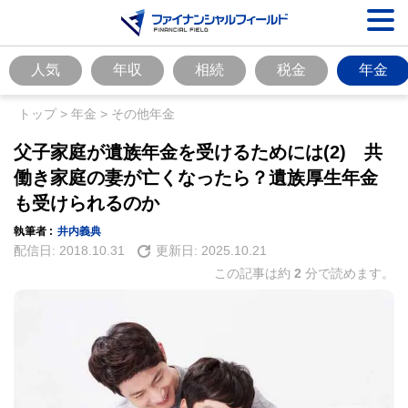
人気
年収
相続
税金
年金
トップ
>
年金
>
その他年金
父子家庭が遺族年金を受けるためには(2) 共
働き家庭の妻が亡くなったら？遺族厚生年金
も受けられるのか
執筆者 :
井内義典
配信日:
2018.10.31
更新日:
2025.10.21
この記事は約
2
分で読めます。