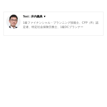
Text : 井内義典 ▼
1級ファイナンシャル・プランニング技能士、CFP（R）認
定者、特定社会保険労務士、1級DCプランナー
専門は公的年金で、活動拠点は横浜。これまで公的年金につ
いてのFP個別相談、金融機関での相談などに従事してきた
ほか、社労士向け・FP向け・地方自治体職員向けの教育研
修や、専門誌等での執筆も行ってきています。
日本年金学会会員、㈱服部年金企画講師、ＦＰ相談ねっと認
定ＦＰ（
https://fpsdn.net/fp/yinouchi/
）。