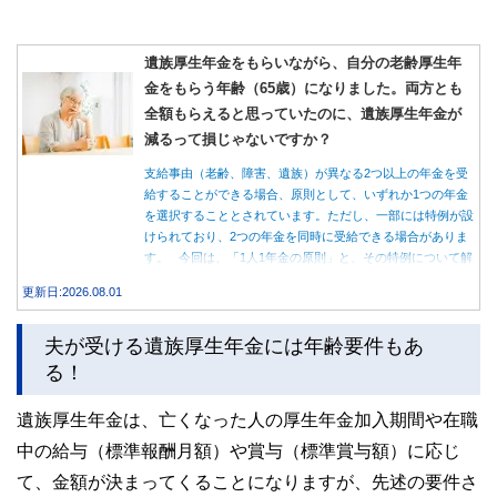
遺族厚生年金をもらいながら、自分の老齢厚生年
金をもらう年齢（65歳）になりました。両方とも
全額もらえると思っていたのに、遺族厚生年金が
減るって損じゃないですか？
支給事由（老齢、障害、遺族）が異なる2つ以上の年金を受
給することができる場合、原則として、いずれか1つの年金
を選択することとされています。ただし、一部には特例が設
けられており、2つの年金を同時に受給できる場合がありま
す。 今回は、「1人1年金の原則」と、その特例について解
説します。
更新日:2026.08.01
夫が受ける遺族厚生年金には年齢要件もあ
る！
遺族厚生年金は、亡くなった人の厚生年金加入期間や在職
中の給与（標準報酬月額）や賞与（標準賞与額）に応じ
て、金額が決まってくることになりますが、先述の要件さ