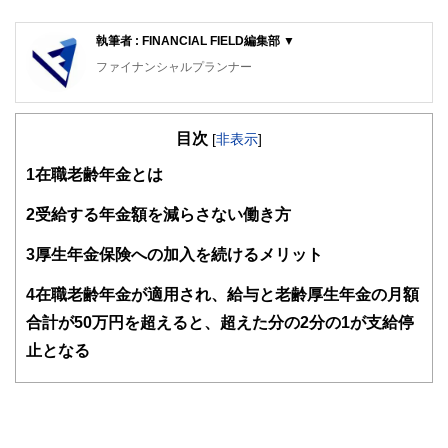
執筆者 : FINANCIAL FIELD編集部 ▼
ファイナンシャルプランナー
FinancialField編集部は、金融、経済に関する記事を、日々
の暮らしにどのような影響を与えるかという視点で、お金の
目次
知識がない方でも理解できるようわかりやすく発信していま
[
非表示
]
す。
1
在職老齢年金とは
編集部のメンバーは、ファイナンシャルプランナーの資格取
得者を中心に「お金や暮らし」に関する書籍・雑誌の編集経
2
受給する年金額を減らさない働き方
験者で構成され、企画立案から記事掲載まですべての工程に
関わることで、読者目線のコンテンツを追求しています。
3
厚生年金保険への加入を続けるメリット
FinancialFieldの特徴は、ファイナンシャルプランナー、弁
4
在職老齢年金が適用され、給与と老齢厚生年金の月額
護士、税理士、宅地建物取引士、相続診断士、住宅ローンア
ドバイザー、DCプランナー、公認会計士、社会保険労務
合計が50万円を超えると、超えた分の2分の1が支給停
士、行政書士、投資アナリスト、キャリアコンサルタントな
止となる
ど150名以上の有資格者を執筆者・監修者として迎え、むず
かしく感じられる年金や税金、相続、保険、ローンなどの話
をわかりやすく発信している点です。
このように編集経験豊富なメンバーと金融や経済に精通した
執筆者・監修者による執筆体制を築くことで、内容のわかり