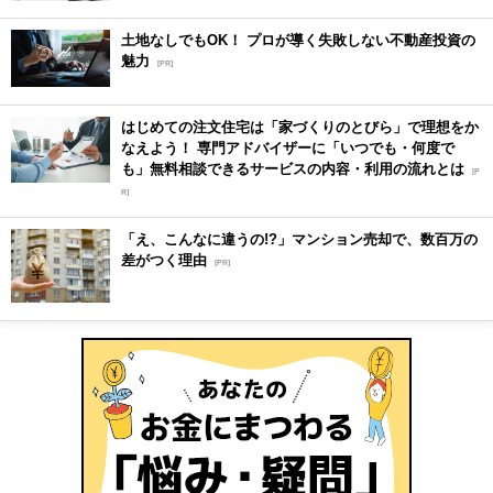
土地なしでもOK！ プロが導く失敗しない不動産投資の
魅力
[PR]
はじめての注文住宅は「家づくりのとびら」で理想をか
なえよう！ 専門アドバイザーに「いつでも・何度で
も」無料相談できるサービスの内容・利用の流れとは
[P
R]
「え、こんなに違うの!?」マンション売却で、数百万の
差がつく理由
[PR]