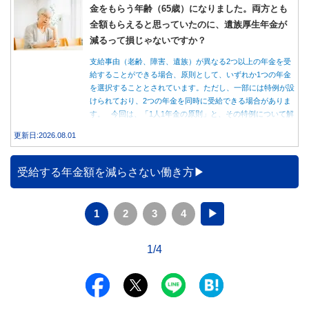
金をもらう年齢（65歳）になりました。両方とも
全額もらえると思っていたのに、遺族厚生年金が
減るって損じゃないですか？
支給事由（老齢、障害、遺族）が異なる2つ以上の年金を受
給することができる場合、原則として、いずれか1つの年金
を選択することとされています。ただし、一部には特例が設
けられており、2つの年金を同時に受給できる場合がありま
す。 今回は、「1人1年金の原則」と、その特例について解
説します。
更新日:2026.08.01
受給する年金額を減らさない働き方
1
2
3
4
▶
1/4