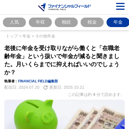
人気
年収
相続
税金
年金
トップ
>
年金
>
その他年金
老後に年金を受け取りながら働くと「在職老
齢年金」という扱いで年金が減ると聞きまし
た。月いくらまでに抑えればいいのでしょう
か？
執筆者 :
FINANCIAL FIELD編集部
配信日:
2024.07.20
更新日:
2025.10.21
この記事は約
4
分で読めます。