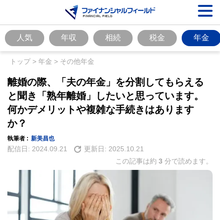
人気
年収
相続
税金
年金
トップ
>
年金
>
その他年金
離婚の際、「夫の年金」を分割してもらえる
と聞き「熟年離婚」したいと思っています。
何かデメリットや複雑な手続きはあります
か？
執筆者 :
新美昌也
配信日:
2024.09.21
更新日:
2025.10.21
この記事は約
3
分で読めます。