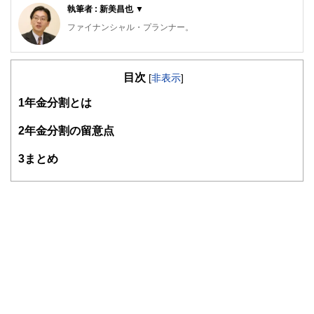
執筆者 : 新美昌也 ▼
ファイナンシャル・プランナー。
ライフプラン・キャッシュフロー分析に基づいた家計相談を
得意とする。法人営業をしていた経験から経営者からの相談
目次
が多い。教育資金、住宅購入、年金、資産運用、保険、離婚
[
非表示
]
のお金などをテーマとしたセミナーや個別相談も多数実施し
1
年金分割とは
ている。教育資金をテーマにした講演は延べ800校以上の高
校で実施。
また、保険や介護のお金に詳しいファイナンシャル・プラン
2
年金分割の留意点
ナーとしてテレビや新聞、雑誌の取材にも多数協力してい
る。共著に「これで安心！入院・介護のお金」（技術評論
3
まとめ
社）がある。
http://fp-trc.com/