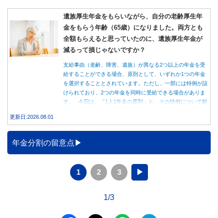
遺族厚生年金をもらいながら、自分の老齢厚生年
金をもらう年齢（65歳）になりました。両方とも
全額もらえると思っていたのに、遺族厚生年金が
減るって損じゃないですか？
支給事由（老齢、障害、遺族）が異なる2つ以上の年金を受
給することができる場合、原則として、いずれか1つの年金
を選択することとされています。ただし、一部には特例が設
けられており、2つの年金を同時に受給できる場合がありま
す。 今回は、「1人1年金の原則」と、その特例について解
説します。
更新日:2026.08.01
年金分割の留意点
1
2
3
▶
1/3