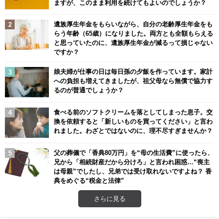
ますが、このまま利用を続けてもよいのでしょうか？
遺族厚生年金をもらいながら、自分の老齢厚生年金をも
らう年齢（65歳）になりました。両方とも全額もらえる
と思っていたのに、遺族厚生年金が減るって損じゃない
ですか？
娘夫婦が仕事の日は毎日孫の夕飯を作っています。家計
への負担も増えてきましたが、祖父母なら無償で協力す
るのが普通でしょうか？
食べる前のソフトクリームを落としてしまった息子。交
換を依頼すると「新しいものを買ってください」と言わ
れました。わざとではないのに、理不尽すぎませんか？
父の葬儀で「香典80万円」を“母の生活費”に使ったら、
兄から「相続財産だから分けろ」と言われ困惑…“喪主
は母親”でしたし、兄弟では受け取れないですよね？ 香
典をめぐる“税金と法律”
さらに見る