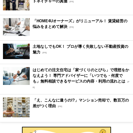
トネイチャーの真価
[PR]
「HOME4Uオーナーズ」がリニューアル！ 賃貸経営の
悩みをまとめて解決
[PR]
土地なしでもOK！ プロが導く失敗しない不動産投資の
魅力
[PR]
はじめての注文住宅は「家づくりのとびら」で理想をか
なえよう！ 専門アドバイザーに「いつでも・何度で
も」無料相談できるサービスの内容・利用の流れとは
[P
R]
「え、こんなに違うの!?」マンション売却で、数百万の
差がつく理由
[PR]