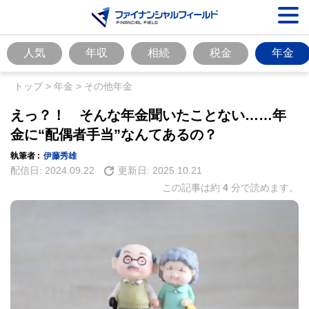
人気
年収
相続
税金
年金
トップ
>
年金
>
その他年金
えっ？！ そんな年金聞いたことない……年
金に“配偶者手当”なんてあるの？
執筆者 :
伊藤秀雄
配信日:
2024.09.22
更新日:
2025.10.21
この記事は約
4
分で読めます。