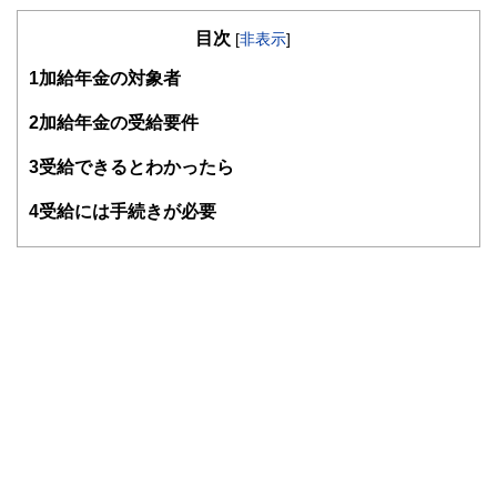
リアの節目やライフイベントに数多く立ち会うなかで、お金
目次
の問題に向き合わなくては解決につながらないと痛感。FP
[
非表示
]
資格取得後はそれらの経験を仕事に活かすとともに、日本
1
加給年金の対象者
FP協会の無料相談室相談員、セミナー講師、執筆活動等を
続けている。
2
加給年金の受給要件
3
受給できるとわかったら
4
受給には手続きが必要