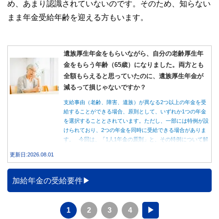
め、あまり認識されていないのです。そのため、知らない
まま年金受給年齢を迎える方もいます。
遺族厚生年金をもらいながら、自分の老齢厚生年
金をもらう年齢（65歳）になりました。両方とも
全額もらえると思っていたのに、遺族厚生年金が
減るって損じゃないですか？
支給事由（老齢、障害、遺族）が異なる2つ以上の年金を受
給することができる場合、原則として、いずれか1つの年金
を選択することとされています。ただし、一部には特例が設
けられており、2つの年金を同時に受給できる場合がありま
す。 今回は、「1人1年金の原則」と、その特例について解
説します。
更新日:2026.08.01
加給年金の受給要件
1
2
3
4
▶