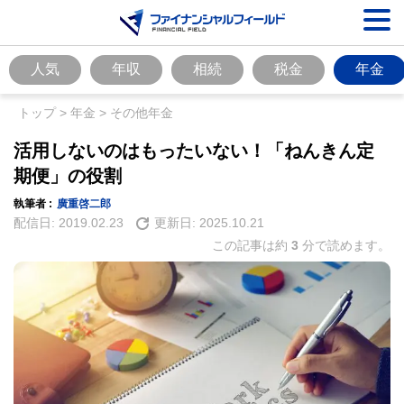
人気
年収
相続
税金
年金
トップ
>
年金
>
その他年金
活用しないのはもったいない！「ねんきん定
期便」の役割
執筆者 :
廣重啓二郎
配信日:
2019.02.23
更新日:
2025.10.21
この記事は約
3
分で読めます。