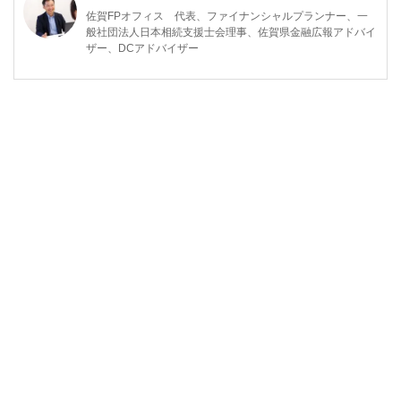
佐賀FPオフィス 代表、ファイナンシャルプランナー、一
般社団法人日本相続支援士会理事、佐賀県金融広報アドバイ
ザー、DCアドバイザー
立命館大学卒業後、１３年間大手小売業の販売業務に従事し
た後、保険会社に転職。1 年間保険会社に勤務後、保険代理
店に6 年間勤務。
その後、コンサルティング料だけで活動している独立系ファ
イナンシャルプランナーと出会い「本当の意味で顧客本位の
仕事ができ、大きな価値が提供できる仕事はこれだ」と思
い、独立する。
現在は、日本FP協会佐賀支部の副支部長として、消費者向
けのイベントや個別相談などで活動している。また、佐賀県
金融広報アドバイザーとして消費者トラブルや金融教育など
啓発活動にも従事している。