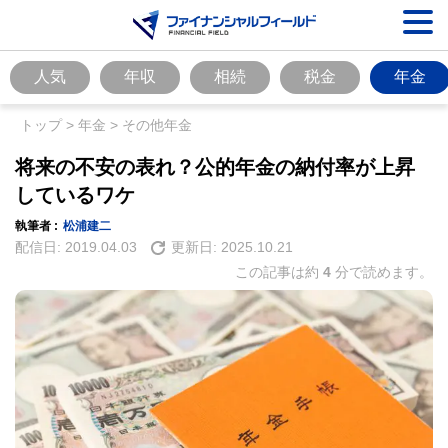
人気
年収
相続
税金
年金
トップ
>
年金
>
その他年金
将来の不安の表れ？公的年金の納付率が上昇
しているワケ
執筆者 :
松浦建二
配信日:
2019.04.03
更新日:
2025.10.21
この記事は約
4
分で読めます。