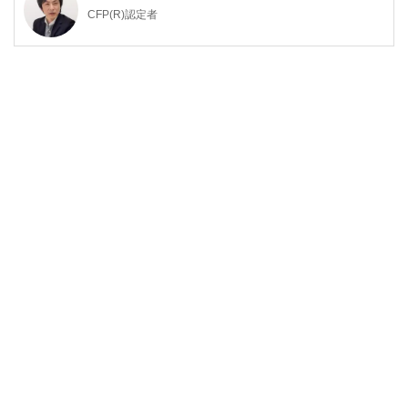
CFP(R)認定者
1級ファイナンシャル・プランニング技能士
1990年青山学院大学卒。大手住宅メーカーから外資系生命
保険会社に転職し、個人の生命保険を活用したリスク対策や
資産形成、相続対策、法人の税対策、事業保障対策等のコン
サルティング営業を経験。2002年からファイナンシャルプ
ランナーとして主に個人のライフプラン、生命保険設計、住
宅購入総合サポート等の相談業務を行っている他、FPに関
する講演や執筆等も行っている。青山学院大学非常勤講師。
http://www.ifp.cc/