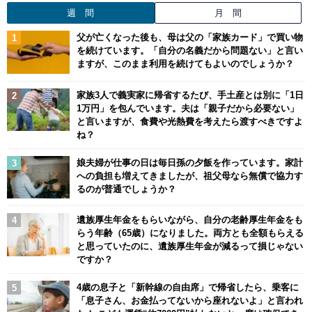
週 間
月 間
父が亡くなった後も、母は父の「家族カード」で買い物
を続けています。「自分の名義だから問題ない」と言い
ますが、このまま利用を続けてもよいのでしょうか？
家族3人で義実家に帰省するたび、手土産とは別に「1日
1万円」を包んでいます。夫は「親子だから必要ない」
と言いますが、食費や光熱費を考えたら渡すべきですよ
ね？
娘夫婦が仕事の日は毎日孫の夕飯を作っています。家計
への負担も増えてきましたが、祖父母なら無償で協力す
るのが普通でしょうか？
遺族厚生年金をもらいながら、自分の老齢厚生年金をも
らう年齢（65歳）になりました。両方とも全額もらえる
と思っていたのに、遺族厚生年金が減るって損じゃない
ですか？
4歳の息子と「新幹線の自由席」で帰省したら、乗客に
「息子さん、お金払ってないから座れないよ」と言われ