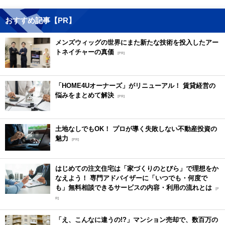
おすすめ記事【PR】
メンズウィッグの世界にまた新たな技術を投入したアー
トネイチャーの真価
[PR]
「HOME4Uオーナーズ」がリニューアル！ 賃貸経営の
悩みをまとめて解決
[PR]
土地なしでもOK！ プロが導く失敗しない不動産投資の
魅力
[PR]
はじめての注文住宅は「家づくりのとびら」で理想をか
なえよう！ 専門アドバイザーに「いつでも・何度で
も」無料相談できるサービスの内容・利用の流れとは
[P
R]
「え、こんなに違うの!?」マンション売却で、数百万の