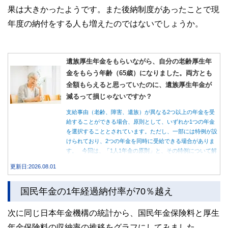
果は大きかったようです。また後納制度があったことで現
年度の納付をする人も増えたのではないでしょうか。
遺族厚生年金をもらいながら、自分の老齢厚生年
金をもらう年齢（65歳）になりました。両方とも
全額もらえると思っていたのに、遺族厚生年金が
減るって損じゃないですか？
支給事由（老齢、障害、遺族）が異なる2つ以上の年金を受
給することができる場合、原則として、いずれか1つの年金
を選択することとされています。ただし、一部には特例が設
けられており、2つの年金を同時に受給できる場合がありま
す。 今回は、「1人1年金の原則」と、その特例について解
説します。
更新日:2026.08.01
国民年金の1年経過納付率が70％越え
次に同じ日本年金機構の統計から、国民年金保険料と厚生
年金保険料の収納率の推移をグラフにしてみました。