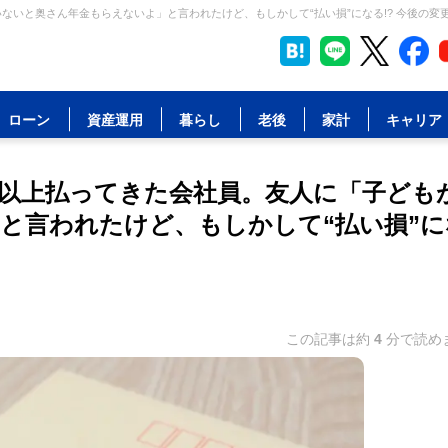
ないと奥さん年金もらえないよ」と言われたけど、もしかして“払い損”になる!? 今後の変更
ローン
資産運用
暮らし
老後
家計
キャリア
」以上払ってきた会社員。友人に「子ども
と言われたけど、もしかして“払い損”に
この記事は約
4
分で読め