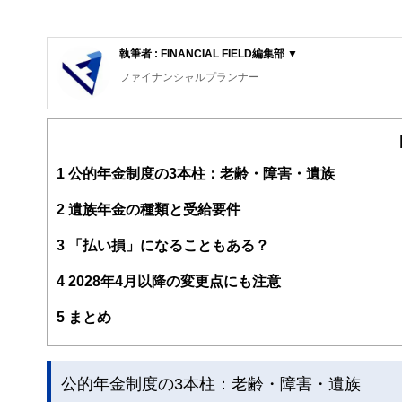
執筆者 : FINANCIAL FIELD編集部 ▼
ファイナンシャルプランナー
FinancialField編集部は、金融、経済に関する記
るようわかりやすく発信しています。
編集部のメンバーは、ファイナンシャルプランナーの資格
案から記事掲載まですべての工程に関わることで、読者目
1
公的年金制度の3本柱：老齢・障害・遺族
FinancialFieldの特徴は、ファイナンシャルプラ
2
遺族年金の種類と受給要件
ー、公認会計士、社会保険労務士、行政書士、投資アナリ
え、むずかしく感じられる年金や税金、相続、保険、ロー
3
「払い損」になることもある？
このように編集経験豊富なメンバーと金融や経済に精通し
4
2028年4月以降の変更点にも注意
と、読み応えのあるコンテンツと確かな情報発信を実現し
私たちは、快適でより良い生活のアイデアを提供するお金
5
まとめ
公的年金制度の3本柱：老齢・障害・遺族