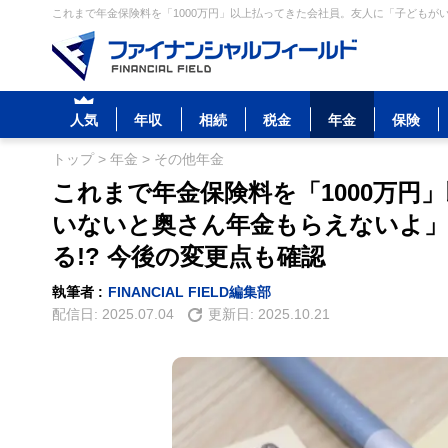
これまで年金保険料を「1000万円」以上払ってきた会社員。友人に「子どもがい
人気
年収
相続
税金
年金
保険
トップ
>
年金
>
その他年金
これまで年金保険料を「1000万円
いないと奥さん年金もらえないよ」
る!? 今後の変更点も確認
執筆者 :
FINANCIAL FIELD編集部
配信日:
2025.07.04
更新日:
2025.10.21