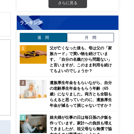
さらに見る
ランキング
解でき
週 間
月 間
父が亡くなった後も、母は父の「家
画立
族カード」で買い物を続けていま
す。「自分の名義だから問題ない」
と言いますが、このまま利用を続け
ンナ
てもよいのでしょうか？
迎
遺族厚生年金をもらいながら、自分
こ
の老齢厚生年金をもらう年齢（65
歳）になりました。両方とも全額も
らえると思っていたのに、遺族厚生
年金が減るって損じゃないですか？
娘夫婦が仕事の日は毎日孫の夕飯を
作っています。家計への負担も増え
てきましたが、祖父母なら無償で協