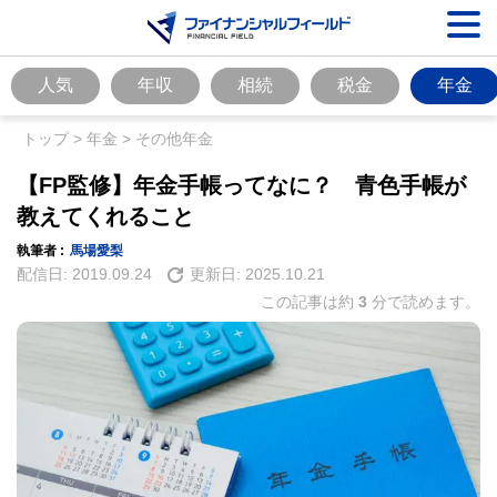
人気
年収
相続
税金
年金
トップ
>
年金
>
その他年金
【FP監修】年金手帳ってなに？ 青色手帳が
教えてくれること
執筆者 :
馬場愛梨
配信日:
2019.09.24
更新日:
2025.10.21
この記事は約
3
分で読めます。