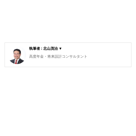
執筆者 : 北山茂治 ▼
高度年金・将来設計コンサルタント
1級ファイナンシャルプランニング技能士、特定社会保険労
務士、健康マスターエキスパート
大学卒業後、大手生命保険会社に入社し、全国各地を転々と
してきました。2000年に1級ファイナンシャルプランニング
技能士資格取得後は、ＦＰ知識を活用した営業手法を教育指
導してきました。そして勤続40年を区切りに、「北山ＦＰ社
会保険労務士事務所」を開業しました。
人生１００年時代に、「気力・体力・財力３拍子揃った、元
気シニアをたくさん輩出する」
そのお手伝いをすることが私のライフワークです。
ライフプランセミナーをはじめ年金・医療・介護そして相続
に関するセミナー講師をしてきました。