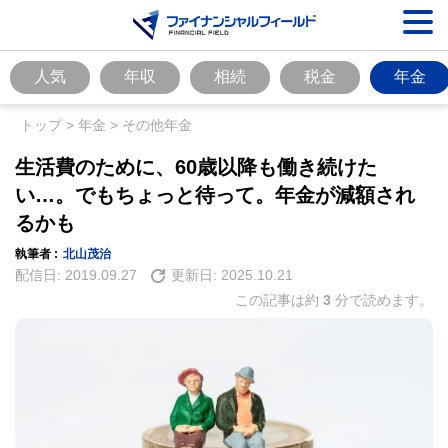
人気
年収
相続
税金
年金
トップ
>
年金
>
その他年金
生活費のために、60歳以降も働き続けた
い…。でもちょっと待って。年金が減額され
るかも
執筆者 :
北山茂治
配信日:
2019.09.27
更新日:
2025.10.21
この記事は約
3
分で読めます。