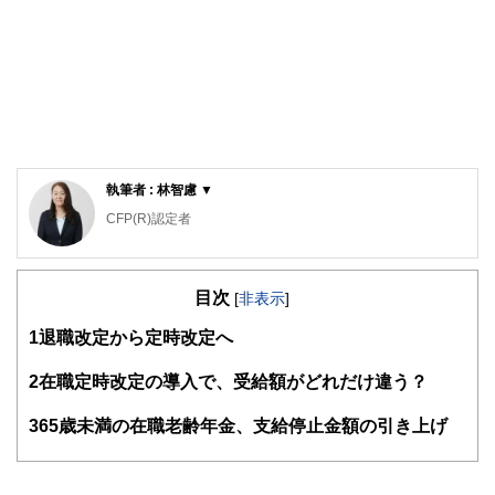
執筆者 : 林智慮 ▼
CFP(R)認定者
確定拠出年金相談ねっと認定FP
大学（工学部）卒業後、橋梁設計の会社で設計業務に携わ
目次
る。結婚で専業主婦となるが夫の独立を機に経理・総務に転
[
非表示
]
身。事業と家庭のファイナンシャル・プランナーとなる。コ
1
退職改定から定時改定へ
ーチング資格も習得し、金銭面だけでなく心の面からも「幸
せに生きる」サポートをしている。4人の子の母。保険や金
融商品を売らない独立系ファイナンシャル・プランナー。
2
在職定時改定の導入で、受給額がどれだけ違う？
3
65歳未満の在職老齢年金、支給停止金額の引き上げ