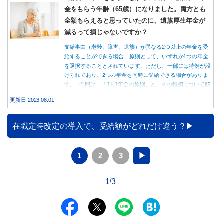
金をもらう年齢（65歳）になりました。両方とも
全額もらえると思っていたのに、遺族厚生年金が
減るって損じゃないですか？
支給事由（老齢、障害、遺族）が異なる2つ以上の年金を受
給することができる場合、原則として、いずれか1つの年金
を選択することとされています。ただし、一部には特例が設
けられており、2つの年金を同時に受給できる場合がありま
す。 今回は、「1人1年金の原則」と、その特例について解
説します。
更新日:2026.08.01
在職定時改定の導入で、受給額がどれだけ違う？
1
2
3
▶
1/3